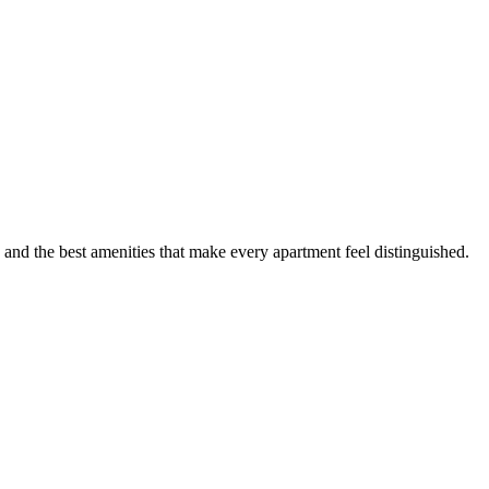
 and the best amenities that make every apartment feel distinguished.