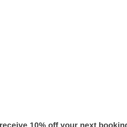
 receive 10% off your next bookin