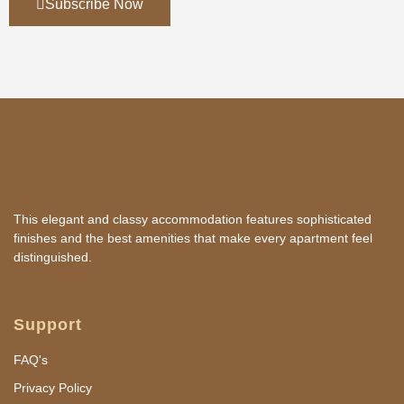
Subscribe Now
This elegant and classy accommodation features sophisticated
finishes and the best amenities that make every apartment feel
distinguished.
Support
FAQ's
Privacy Policy