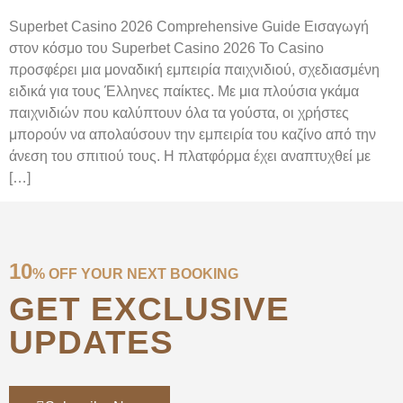
Superbet Casino 2026 Comprehensive Guide Εισαγωγή
στον κόσμο του Superbet Casino 2026 Το Casino
προσφέρει μια μοναδική εμπειρία παιχνιδιού, σχεδιασμένη
ειδικά για τους Έλληνες παίκτες. Με μια πλούσια γκάμα
παιχνιδιών που καλύπτουν όλα τα γούστα, οι χρήστες
μπορούν να απολαύσουν την εμπειρία του καζίνο από την
άνεση του σπιτιού τους. Η πλατφόρμα έχει αναπτυχθεί με
[…]
10
% OFF YOUR NEXT BOOKING
GET EXCLUSIVE
UPDATES