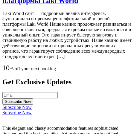
платформы Laki World
Laki World сайт — подробный анализ интерфейса,
функционала и преимуществ официальной игровой
платформы Laki World Наше казино продолжает развиваться и
совершенствоваться, предлагая игрокам новые возможности и
уникальный опыт. Это гарантирует быструю загрузку и
стабильную работу на любых устройствах. Наше казино имеет
действующие лицензии от признанных регулирующих
органов, что гарантирует соблюдение всех международных
стандартов честной игры. […]
10
% off your next booking
Get Exclusive Updates
Subscribe Now
Subscribe Now
Subscribe Now
This elegant and classy accommodation features sophisticated
finishes and the best amenities that make every apartment feel