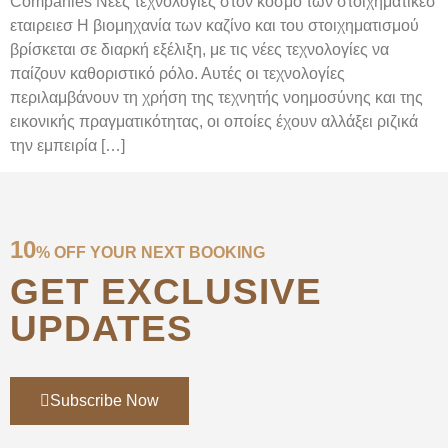
Companies Νέες τεχνολογίες στον κόσμο των στοιχηματικεσ
εταιρειεσ Η βιομηχανία των καζίνο και του στοιχηματισμού
βρίσκεται σε διαρκή εξέλιξη, με τις νέες τεχνολογίες να
παίζουν καθοριστικό ρόλο. Αυτές οι τεχνολογίες
περιλαμβάνουν τη χρήση της τεχνητής νοημοσύνης και της
εικονικής πραγματικότητας, οι οποίες έχουν αλλάξει ριζικά
την εμπειρία […]
10
% OFF YOUR NEXT BOOKING
GET EXCLUSIVE
UPDATES
Subscribe Now