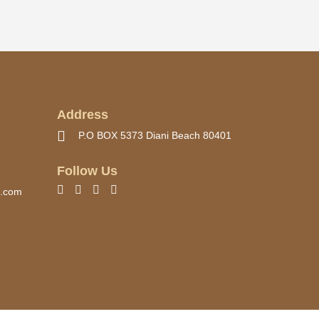
Address
P.O BOX 5373 Diani Beach 80401
Follow Us
s.com