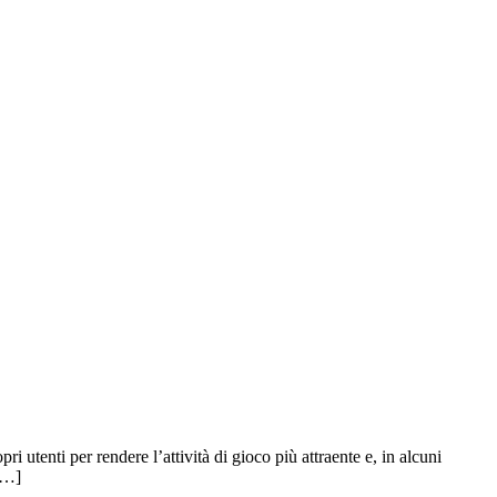
i utenti per rendere l’attività di gioco più attraente e, in alcuni
 […]