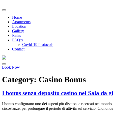
Home
Apartments
Location
Gallery
Rates
FAQ’s
Covid-19 Protocols
Contact
Book Now
Category:
Casino Bonus
I bonus senza deposito casino nei Sala da 
I bonus configurano uno dei aspetti più discussi e ricercati nel mondo de
circostanze, per prolungare il periodo di attività sul servizio. Cionono