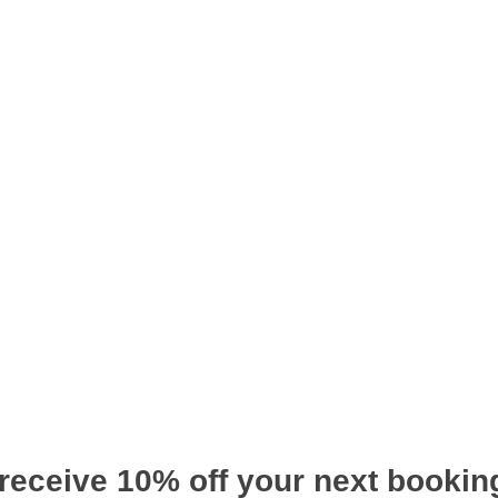
 receive 10% off your next bookin