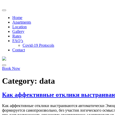
Home
Apartments
Location
Gallery
Rates
FAQ’s
Covid-19 Protocols
Contact
Book Now
Category:
data
Как аффективные отклики выстраиваю
Как аффективные отклики выстраиваются автоматически Эмоци
формируется самопроизвольно, без участия логического осмыс
что дает возможность организму своевременно адаптироваться