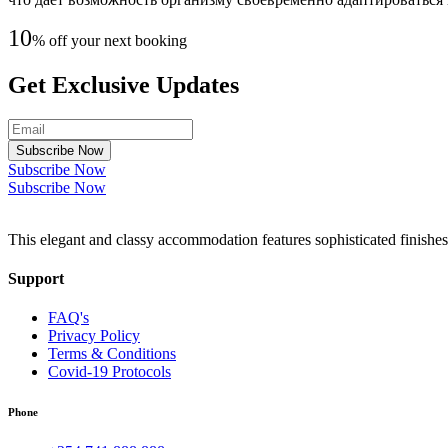
10
% off your next booking
Get Exclusive Updates
Subscribe Now
Subscribe Now
Subscribe Now
This elegant and classy accommodation features sophisticated finishes
Support
FAQ's
Privacy Policy
Terms & Conditions
Covid-19 Protocols
Phone