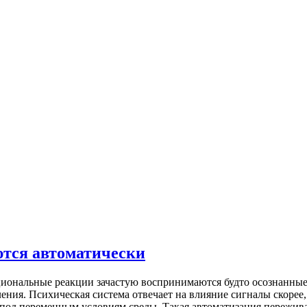
тся автоматически
ональные реакции зачастую воспринимаются будто осознанные 
ления. Психическая система отвечает на влияние сигналы скоре
 под переменным условиям среды. Такая автоматизация пережив