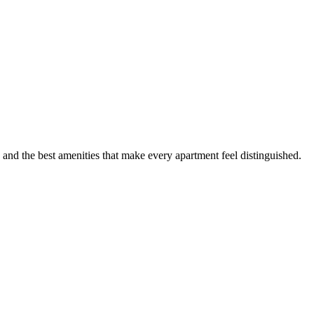
 and the best amenities that make every apartment feel distinguished.