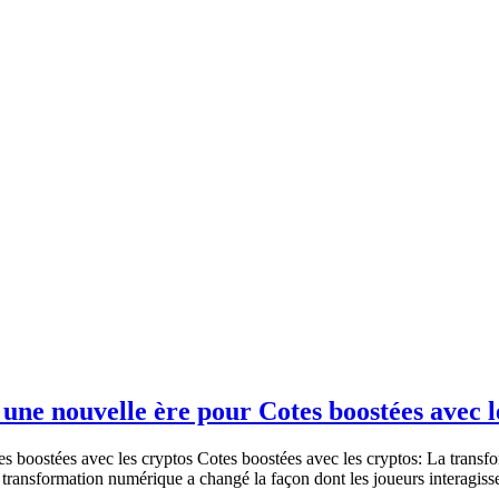
 une nouvelle ère pour Cotes boostées avec l
es boostées avec les cryptos Cotes boostées avec les cryptos: La transf
transformation numérique a changé la façon dont les joueurs interagiss