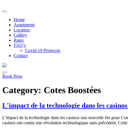
Home
Apartments
Location
Gallery
Rates
FAQ’s
Covid-19 Protocols
Contact
Book Now
Category:
Cotes Boostées
L'impact de la technologie dans les casinos
L'impact de la technologie dans les casinos une nouvelle ère pour Cot
casinos ont connu une révolution technologique sans précédent. Cette 