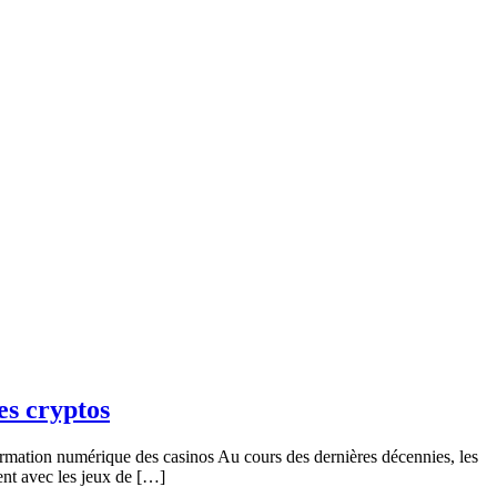
es cryptos
ormation numérique des casinos Au cours des dernières décennies, les
ent avec les jeux de […]