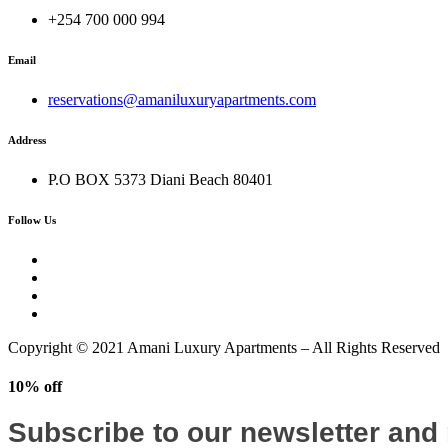
+254 700 000 994
Email
reservations@amaniluxuryapartments.com
Address
P.O BOX 5373 Diani Beach 80401
Follow Us
Copyright © 2021 Amani Luxury Apartments – All Rights Reserved
10% off
Subscribe to our newsletter and