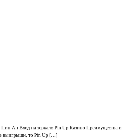
 Пин Ап Вход на зеркало Pin Up Казино Преимущества и
е выигрыши, то Pin Up […]