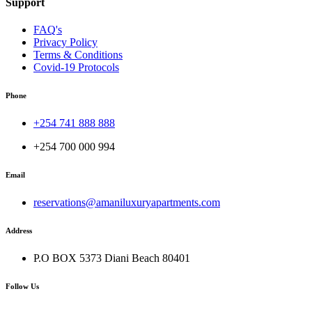
Support
FAQ's
Privacy Policy
Terms & Conditions
Covid-19 Protocols
Phone
+254 741 888 888
+254 700 000 994
Email
reservations@amaniluxuryapartments.com
Address
P.O BOX 5373 Diani Beach 80401
Follow Us