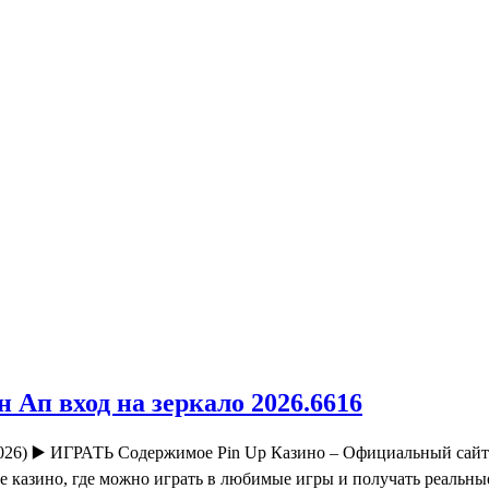
Ап вход на зеркало 2026.6616
2026) ▶️ ИГРАТЬ Содержимое Pin Up Казино – Официальный сайт
 казино, где можно играть в любимые игры и получать реальны