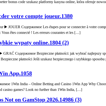
nbetter bonus code szukasz platformy kasyna online, która oferuje now
der votre compte joueur.1380
ur ▶️ JOUER Содержимое Les étapes pour se connecter à votre compte 
Vous êtes connecté ! Les erreurs courantes et les […]
ybkie wypaty online.1804 (2)
e ▶️ GRAĆ Содержимое Bezpieczne płatności: jak wybrać najlepszy spo
Bezpieczne płatności Jeśli szukasz bezpiecznego i szybkiego sposobu 
1Win App.1058
ржимое 1Win India – Online Betting and Casino 1Win App Why Choos
 and casino games? Look no further than 1Win India, […]
s Not on GamStop 2026.14986 (3)