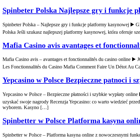
Spinbeter Polska Najlepsze gry i funkcje 
Spinbeter Polska – Najlepsze gry i funkcje platformy kasynowej ▶
Polska Jeśli szukasz najlepszej platformy kasynowej, która oferuje s
Mafia Casino avis avantages et fonctionnali
Mafia Casino avis – avantages et fonctionnalités du casino online
Les Fonctionnalités du Casino Mafia Comment Faire Un Détot Au C
Yepcasino w Polsce Bezpieczne patnoci i s
Yepcasino w Polsce – Bezpieczne płatności i szybkie wypłaty onlin
uzyskać swoje nagrody Recenzja Yepcasino: co warto wiedzieć przed z
wyborem. Kasyno […]
Spinbetter w Polsce Platforma kasyna onl
Spinbetter w Polsce – Platforma kasyna online z nowoczesnymi fu