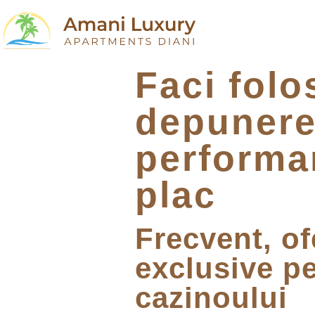
Faci folo
depunere
performan
plac
Frecvent, of
exclusive pe
cazinoului