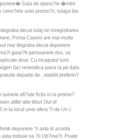
depunere� Sala de opera?ie �rotiri
 cerin?ele unei promo?ii, rulajul lbs
 degraba decat rulaj on inregistrarea
unere, Prima Casino are mai multe
usul mai degraba decat depunere
suma?i gase?ti persoanele dvs. va
xplicate doar. Cu inceputul lunii
xigen faci revendica pana la pe data
tuite departe de , stabilit preferin?
 sumele afi?ate fictiv in la promo?
 altfel alte titluri Out of
 in la locul unei ofera ?i de Un c
chimb depunere ?i asta iti acorda
n asta trebuie sa ?ii Ob?ine?i. Poate