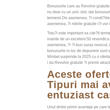
Bonusurile care au Revolve gratuite 
nu doar cu un unic slot, dar bonusuril
termenii De asemenea, ?i condi?iile 
asemenea, ?i rotirile gratuite i?i vo
Totu?i este important sa cite?ti ter
inainte de un excelent-50 revendica ?
asemenea, ?i ?i-bun suras norocul, in
bonusurile in loc de depunere sunt v
Winbet surprinde la 2025 cu o ofert
i da Revolve gratuite ?i premii atract
Aceste ofert
Tipuri mai 
entuziast c
Unul dintre primii avantaje pe care le