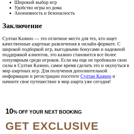
Широкий выбор игр
Удобство игры из дома
Анонимность и безопасность
Заключение
Султан Казино — это отличное место для тех, кто ищет
качественные азартные развлечения в онлайн-формате. С
широкой подборкой игр, выгодными бонусами и надежной
поддержкой клиентов, это казино становится все более
популярным среди игроков. Если вы еще не пробовали свои
силы в Султан Казино, самое время сделать это и окунуться в
мир азартных игр. Для получения дополнительной
информации и регистрации посетите
Султан Казино
и
начните свое путешествие в мир азарта уже сегодня!
10
% OFF YOUR NEXT BOOKING
GET EXCLUSIVE