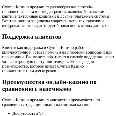
Султан Казино предлагает разнообразные способы
пополнения счета и вывода средств, включая банковские
карты, электронные кошельки и другие платежные системы.
Все транзакции защищены современными технологиями
шифрования, что гарантирует безопасность ваших данных.
Поддержка клиентов
Клиентская поддержка в Султан Казино работает
круглосуточно и готова помочь вам с любыми вопросами или
проблемами. Вы можете обратиться в службу поддержки через
чат, электронную почту или телефон. Это еще одно
преимущество, которое делает Султан Казино
привлекательным для игроков.
Преимущества онлайн-казино по
сравнению с наземными
Султан Казино предлагает множество преимуществ по
сравнению с традиционными наземными казино:
Доступность 24/7