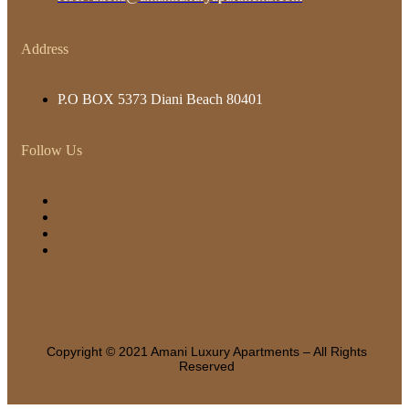
Address
P.O BOX 5373 Diani Beach 80401
Follow Us
Copyright © 2021 Amani Luxury Apartments – All Rights
Reserved