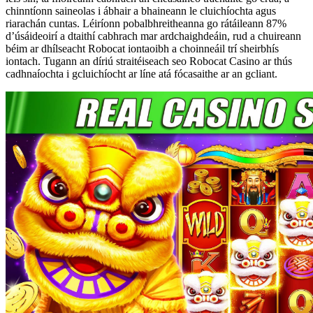
chinntíonn saineolas i ábhair a bhaineann le cluichíochta agus
riarachán cuntas. Léiríonn pobalbhreitheanna go rátáileann 87%
d’úsáideoirí a dtaithí cabhrach mar ardchaighdeáin, rud a chuireann
béim ar dhílseacht Robocat iontaoibh a choinneáil trí sheirbhís
iontach. Tugann an díriú straitéiseach seo Robocat Casino ar thús
cadhnaíochta i gcluichíocht ar líne atá fócasaithe ar an gcliant.