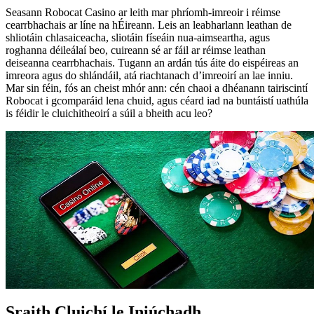
Seasann Robocat Casino ar leith mar phríomh-imreoir i réimse
cearrbhachais ar líne na hÉireann. Leis an leabharlann leathan de
shliotáin chlasaiceacha, sliotáin físeáin nua-aimseartha, agus
roghanna déileálaí beo, cuireann sé ar fáil ar réimse leathan
deiseanna cearrbhachais. Tugann an ardán tús áite do eispéireas an
imreora agus do shlándáil, atá riachtanach d’imreoirí an lae inniu.
Mar sin féin, fós an cheist mhór ann: cén chaoi a dhéanann tairiscintí
Robocat i gcomparáid lena chuid, agus céard iad na buntáistí uathúla
is féidir le cluichitheoirí a súil a bheith acu leo?
Sraith Cluichí le Iniúchadh