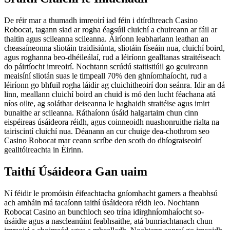
De réir mar a thumadh imreoirí iad féin i dtírdhreach Casino
Robocat, tagann siad ar rogha éagsúil cluichí a chuireann ar fáil ar
thaitin agus scileanna scileanna. Áiríonn leabharlann leathan an
cheasaíneonna sliotáin traidisiúnta, sliotáin físeáin nua, cluichí boird,
agus roghanna beo-dhéileálaí, rud a léiríonn gealltanas straitéiseach
do páirtíocht imreoirí. Nochtann scrúdú staitistiúil go gcuireann
meaisíní sliotán suas le timpeall 70% den ghníomhaíocht, rud a
léiríonn go bhfuil rogha láidir ag cluichitheoirí don seánra. Idir an dá
linn, meallann cluichí boird an chuid is mó den lucht féachana atá
níos oilte, ag soláthar deiseanna le haghaidh straitéise agus imirt
bunaithe ar scileanna. Ráthaíonn úsáid halgartaim chun cinn
eispéireas úsáideora réidh, agus coinneoidh nuashonruithe rialta na
tairiscintí cluichí nua. Déanann an cur chuige dea-chothrom seo
Casino Robocat mar ceann scríbe den scoth do dhíograiseoirí
gealltóireachta in Éirinn.
Taithí Úsáideora Gan uaim
Ní féidir le promóisin éifeachtacha gníomhacht gamers a fheabhsú
ach amháin má tacaíonn taithí úsáideora réidh leo. Nochtann
Robocat Casino an bunchloch seo trína idirghníomhaíocht so-
úsáidte agus a nascleanúint feabhsaithe, atá bunriachtanach chun