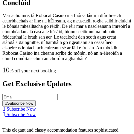
Conclúid
Mar achoimre, tá Robocat Casino ina fhórsa láidir i dtírdhreach
cearrbhachais ar líne na hÉireann, ag meascadh rogha saibhir cluichí
le bónais mhealltacha go réidh. De réir mar a nascleanann imreoirí a
chomhéadan atá éasca le húsáid, bíonn sceitimíní na mbuaite
féidearthaí le brath san aer. Le tacaíocht den scoth agus creat
slándála daingnithe, ní hamháin go ngeallann an ceasaíneo
eispéireas iontach ach cuireann sé ar fáil é freisin. An mbeidh
Robocat Casino ina cheann scríbe do mórán, nó an n-éireoidh a
chuid comórtais chun an choróin a ghabháil?
10
% off your next booking
Get Exclusive Updates
Subscribe Now
Subscribe Now
Subscribe Now
This elegant and classy accommodation features sophisticated