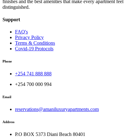
finishes and the best amenities that make every apartment feel
distinguished.
Support
FAQ's
Privacy Policy
Terms & Conditions
Covid-19 Protocols
Phone
+254 741 888 888
+254 700 000 994
Email
reservations@amaniluxuryapartments.com
Address
P.O BOX 5373 Diani Beach 80401