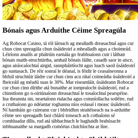
Bónais agus Arduithe Céime Spreagúla
Ag Robocat Casino, tá ról lárnach ag mealladh dreasachtaí agus cur
chun cinn spreagúla chun úsáideoirí a mhealladh agus a choimeád.
Léiríonn anailís ar phátrúin earnála go feabhsaíonn cuir i láthair
bónais maith-struchtúrtha, amhail bónais fáilte, casadh saor in aisce,
agus aisíocaíochtaí airgid, rannpháirtíocht agus luach saoil úsáideoirí
go suntasach. De réir sonraí le déanaí, is féidir le ceasaíneonna a
bhfuil struchtúir láidre cur chun cinn acu rátaí coimeádta úsáideoirí a
fheiceáil ag méadú suas le 30%. Mar eiseamláir, úsáideann Robocat
cur chun cinn dírithe atá bunaithe ar iompraíocht úsáideoirí, rud a
chinntíonn go n-oiriúnaíonn dreasachtaí le tosaíochtaí pearspéise.
Ina theannta sin, neartaíonn rialacha agus coinníollacha soiléire, rud
a cruthaíonn go ndéantar roghanna níos eolasaí i measc úsáideoirí.
Ní hamháin go cuireann cur i bhfeidhm straitéiseach na n-arduithe
céime seo spreagadh faoi chlárú toiseach ach cothaíonn sé
comhluadar dílis, rud atá tábhachtach le haghaidh brabúsacht
inbhuanaithe sa margadh comórtas cluichíochta ar líne.