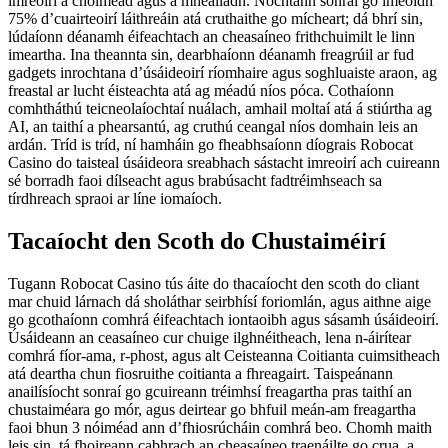
imreoirí a choimeád agus a mhealladh. Nochtann sonraí go imeoidh
75% d’cuairteoirí láithreáin atá cruthaithe go mícheart; dá bhrí sin,
lúdaíonn déanamh éifeachtach an cheasaíneo frithchuimilt le linn
imeartha. Ina theannta sin, dearbhaíonn déanamh freagrúil ar fud
gadgets inrochtana d’úsáideoirí ríomhaire agus soghluaiste araon, ag
freastal ar lucht éisteachta atá ag méadú níos póca. Cothaíonn
comhtháthú teicneolaíochtaí nuálach, amhail moltaí atá á stiúrtha ag
AI, an taithí a phearsantú, ag cruthú ceangal níos domhain leis an
ardán. Tríd is tríd, ní hamháin go fheabhsaíonn díograis Robocat
Casino do taisteal úsáideora sreabhach sástacht imreoirí ach cuireann
sé borradh faoi dílseacht agus brabúsacht fadtréimhseach sa
tírdhreach spraoi ar líne iomaíoch.
Tacaíocht den Scoth do Chustaiméirí
Tugann Robocat Casino tús áite do thacaíocht den scoth do cliant
mar chuid lárnach dá sholáthar seirbhísí foriomlán, agus aithne aige
go gcothaíonn comhrá éifeachtach iontaoibh agus sásamh úsáideoirí.
Úsáideann an ceasaíneo cur chuige ilghnéitheach, lena n-áirítear
comhrá fíor-ama, r-phost, agus alt Ceisteanna Coitianta cuimsitheach
atá deartha chun fiosruithe coitianta a fhreagairt. Taispeánann
anailísíocht sonraí go gcuireann tréimhsí freagartha pras taithí an
chustaiméara go mór, agus deirtear go bhfuil meán-am freagartha
faoi bhun 3 nóiméad ann d’fhiosrúcháin comhrá beo. Chomh maith
leis sin, tá fhoireann cabhrach an cheasaíneo traenáilte go crua, a