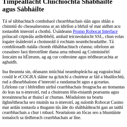
Timpeallacht Cluichíochta Shábháilte
agus Sábháilte
Tá sé tábhachtach comhshaol chearrbhachais slán agus shlán a
chinntiú do cheasaíneonna ar an idirlíon a bhfuil sé mar aidhm acu
iontaoibh imreoirí a chothú. Úsáideann
Promo Robocat Interface
prótacail cripteála ardleibhéil, amhail teicneolaíocht SSL, chun eolas
íogaire úsáideoirí a choinneáil ó rochtain neamhcheadaithe. Tá
comhlíonadh rialála chomh ríthábhachtach céanna; oibríonn an
ceasaíneo faoi threoirlínte diana arna mbunú ag Coimisinéirí
Ioncaim na hÉireann, ag ag cur cothroime agus trédhearcachta ar
aghaidh.
Ina theannta sin, déanann iniúchtaí neamhspleácha ag eagraíochtaí
cosúil le eCOGRA sláine na gcluichí a chuirtear ar fáil a bhailíochtú,
rud a dhearbhaíonn d’imreoirí a randamacht agus a gceartas.
Léiríonn cur i bhfeidhm uirlisí cearrbhachais freagracha an tiomantas
do leas na n-imreoirí, rud a chuireann féin-eisiamh pearsanta agus
teorainneacha ar thaiscí ar chumas. Méadaíonn na bearta
ilghnéitheacha seo muinín na n-imreoirí, ag suíomh Robocat Casino
mar ardán iontaofa a thugann tús áite do shábháilteacht gan an taithí
cearrbhachais a chur i mbaol. Neartaíonn an fócas seo a bhuntáiste
iomaíoch sa tírdhreach cearrbhachais ar líne.