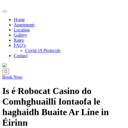
Home
Apartments
Location
Gallery
Rates
FAQ’s
Covid-19 Protocols
Contact
Book Now
Is é Robocat Casino do
Comhghuaillí Iontaofa le
haghaidh Buaite Ar Líne in
Éirinn