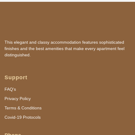
This elegant and classy accommodation features sophisticated
finishes and the best amenities that make every apartment feel
distinguished.
Support
FAQ's
Privacy Policy
Terms & Conditions
Covid-19 Protocols