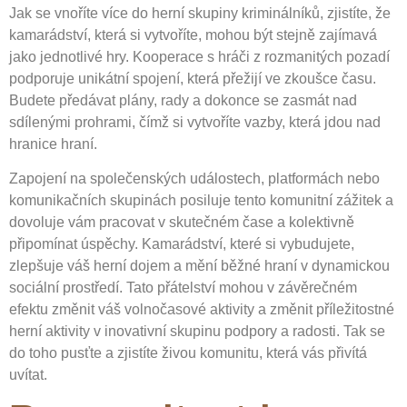
Jak se vnoříte více do herní skupiny kriminálníků, zjistíte, že
kamarádství, která si vytvoříte, mohou být stejně zajímavá
jako jednotlivé hry. Kooperace s hráči z rozmanitých pozadí
podporuje unikátní spojení, která přežijí ve zkoušce času.
Budete předávat plány, rady a dokonce se zasmát nad
sdílenými prohrami, čímž si vytvoříte vazby, která jdou nad
hranice hraní.
Zapojení na společenských událostech, platformách nebo
komunikačních skupinách posiluje tento komunitní zážitek a
dovoluje vám pracovat v skutečném čase a kolektivně
připomínat úspěchy. Kamarádství, které si vybudujete,
zlepšuje váš herní dojem a mění běžné hraní v dynamickou
sociální prostředí. Tato přátelství mohou v závěrečném
efektu změnit váš volnočasové aktivity a změnit příležitostné
herní aktivity v inovativní skupinu podpory a radosti. Tak se
do toho pusťte a zjistíte živou komunitu, která vás přivítá
uvítat.