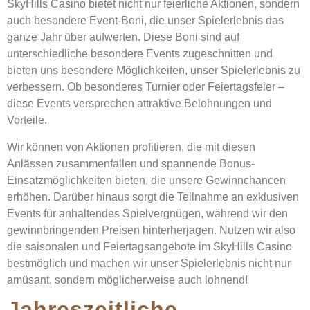
SkyHills Casino bietet nicht nur feierliche Aktionen, sondern
auch besondere Event-Boni, die unser Spielerlebnis das
ganze Jahr über aufwerten. Diese Boni sind auf
unterschiedliche besondere Events zugeschnitten und
bieten uns besondere Möglichkeiten, unser Spielerlebnis zu
verbessern. Ob besonderes Turnier oder Feiertagsfeier –
diese Events versprechen attraktive Belohnungen und
Vorteile.
Wir können von Aktionen profitieren, die mit diesen
Anlässen zusammenfallen und spannende Bonus-
Einsatzmöglichkeiten bieten, die unsere Gewinnchancen
erhöhen. Darüber hinaus sorgt die Teilnahme an exklusiven
Events für anhaltendes Spielvergnügen, während wir den
gewinnbringenden Preisen hinterherjagen. Nutzen wir also
die saisonalen und Feiertagsangebote im SkyHills Casino
bestmöglich und machen wir unser Spielerlebnis nicht nur
amüsant, sondern möglicherweise auch lohnend!
Jahreszeitliche