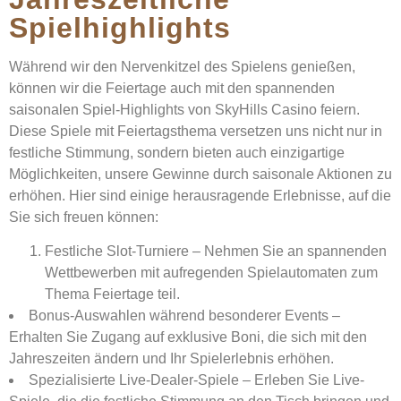
Spielhighlights
Während wir den Nervenkitzel des Spielens genießen,
können wir die Feiertage auch mit den spannenden
saisonalen Spiel-Highlights von SkyHills Casino feiern.
Diese Spiele mit Feiertagsthema versetzen uns nicht nur in
festliche Stimmung, sondern bieten auch einzigartige
Möglichkeiten, unsere Gewinne durch saisonale Aktionen zu
erhöhen. Hier sind einige herausragende Erlebnisse, auf die
Sie sich freuen können:
Festliche Slot-Turniere – Nehmen Sie an spannenden
Wettbewerben mit aufregenden Spielautomaten zum
Thema Feiertage teil.
Bonus-Auswahlen während besonderer Events –
Erhalten Sie Zugang auf exklusive Boni, die sich mit den
Jahreszeiten ändern und Ihr Spielerlebnis erhöhen.
Spezialisierte Live-Dealer-Spiele – Erleben Sie Live-