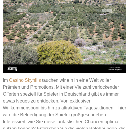
Im
Casino Skyhills
tauchen wir ein in eine Welt voller
Prämien und Promotions. Mit einer Vielzahl verlockender
Offerten speziell für Spieler in Deutschland gibt es immer
etwas Neues zu entdecken. Von exklusiven
Willkommensboni bis hin zu attraktiven Tagesaktionen – hier
wird die Befriedigung der Spieler großgeschrieben.
Interessiert, wie Sie diese fantastischen Chancen optimal
nutzen können? Erforschen Sie die vielen Belohnungen, die