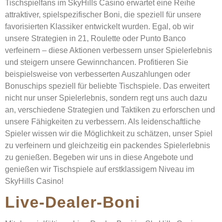
Tischspielfans im SkyHills Casino erwartet eine Reihe
attraktiver, spielspezifischer Boni, die speziell für unsere
favorisierten Klassiker entwickelt wurden. Egal, ob wir
unsere Strategien in 21, Roulette oder Punto Banco
verfeinern – diese Aktionen verbessern unser Spielerlebnis
und steigern unsere Gewinnchancen. Profitieren Sie
beispielsweise von verbesserten Auszahlungen oder
Bonuschips speziell für beliebte Tischspiele. Das erweitert
nicht nur unser Spielerlebnis, sondern regt uns auch dazu
an, verschiedene Strategien und Taktiken zu erforschen und
unsere Fähigkeiten zu verbessern. Als leidenschaftliche
Spieler wissen wir die Möglichkeit zu schätzen, unser Spiel
zu verfeinern und gleichzeitig ein packendes Spielerlebnis
zu genießen. Begeben wir uns in diese Angebote und
genießen wir Tischspiele auf erstklassigem Niveau im
SkyHills Casino!
Live-Dealer-Boni