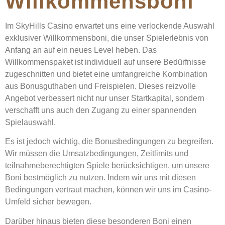
Willkommensboni
Im SkyHills Casino erwartet uns eine verlockende Auswahl
exklusiver Willkommensboni, die unser Spielerlebnis von
Anfang an auf ein neues Level heben. Das
Willkommenspaket ist individuell auf unsere Bedürfnisse
zugeschnitten und bietet eine umfangreiche Kombination
aus Bonusguthaben und Freispielen. Dieses reizvolle
Angebot verbessert nicht nur unser Startkapital, sondern
verschafft uns auch den Zugang zu einer spannenden
Spielauswahl.
Es ist jedoch wichtig, die Bonusbedingungen zu begreifen.
Wir müssen die Umsatzbedingungen, Zeitlimits und
teilnahmeberechtigten Spiele berücksichtigen, um unsere
Boni bestmöglich zu nutzen. Indem wir uns mit diesen
Bedingungen vertraut machen, können wir uns im Casino-
Umfeld sicher bewegen.
Darüber hinaus bieten diese besonderen Boni einen