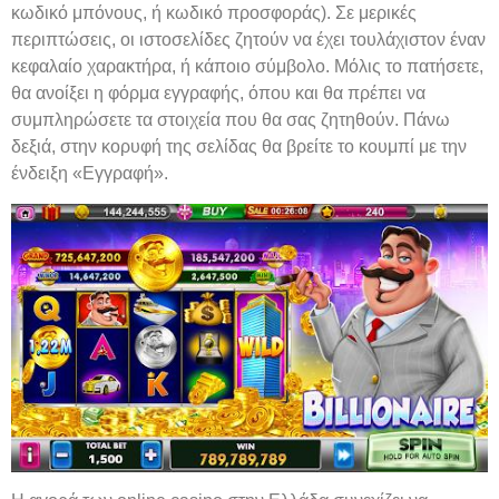
κωδικό μπόνους, ή κωδικό προσφοράς). Σε μερικές
περιπτώσεις, οι ιστοσελίδες ζητούν να έχει τουλάχιστον έναν
κεφαλαίο χαρακτήρα, ή κάποιο σύμβολο. Μόλις το πατήσετε,
θα ανοίξει η φόρμα εγγραφής, όπου και θα πρέπει να
συμπληρώσετε τα στοιχεία που θα σας ζητηθούν. Πάνω
δεξιά, στην κορυφή της σελίδας θα βρείτε το κουμπί με την
ένδειξη «Εγγραφή».