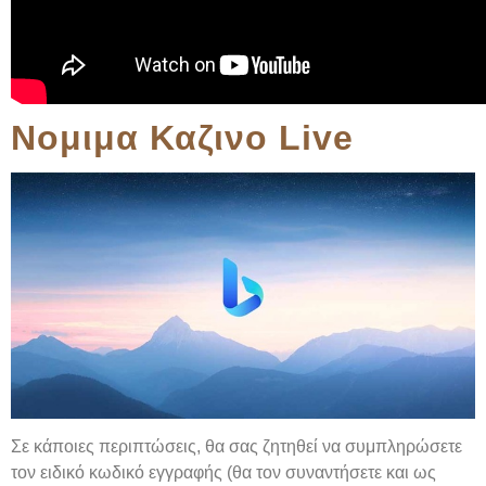
Νομιμα Καζινο Live
Σε κάποιες περιπτώσεις, θα σας ζητηθεί να συμπληρώσετε
τον ειδικό κωδικό εγγραφής (θα τον συναντήσετε και ως