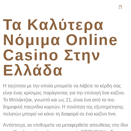
Τα Καλύτερα
Νόμιμα Online
Casino Στην
Ελλάδα
Η ταχύτητα με την οποία μπορείτε να λάβετε τα κέρδη σας
είναι ένας κρίσιμος παράγοντας για την επιλογή live καζίνο.
Το Μπλάκτζακ, γνωστό και ως 21, είναι ένα από τα πιο
δημοφιλή παιχνίδια καρτών. Η ποιότητα της εξυπηρέτησης
πελατών μπορεί να κάνει τη διαφορά σε ένα καζίνο live.
Αντίστοιχα, αν επιθυμείτε να μεταφερθείτε απευθείας στο ίδιο