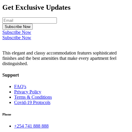
Get Exclusive Updates
Subscribe Now
Subscribe Now
Subscribe Now
This elegant and classy accommodation features sophisticated
finishes and the best amenities that make every apartment feel
distinguished.
Support
FAQ's
Privacy Policy
Terms & Conditions
Covid-19 Protocols
Phone
+254 741 888 888