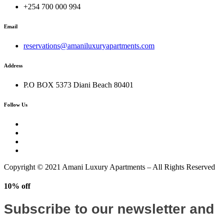
+254 700 000 994
Email
reservations@amaniluxuryapartments.com
Address
P.O BOX 5373 Diani Beach 80401
Follow Us
Copyright © 2021 Amani Luxury Apartments – All Rights Reserved
10% off
Subscribe to our newsletter and