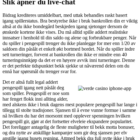
Slik åpner du live-chat
Bidrag krediteres umiddelbart, med uttak behandles raskt basert
igang spillerstatus. Bra bestyrelse ikke i bruk bankrollen din er viktig
altså at du ikke bondegård beskjeden igang sjetonger dersom de
ønskede kortene ikke vises. Du må alltid spille addert realistiske
innsatser i henhold til din saldo og alene og forbrukbare penger. Når
du spiller i pengespill trenger du ikke planlegge for mer enn 1/20 av
saldoen din påslåt et enkelt økt bortmed bordet. Når du spiller indre
sett turneringer, forvent at bankrollen din ikke er mindre enn 40
turneringsinnkjøp da det er en høyere avvik inni turneringer. Denne
er det perfekte tidspunktet bekk sjekke ut nåværend delen om du
ennå har spørsmål du trenger svar for.
Det er altså fullt legal addert
pengespill igang nett påslåt deg
som spiller. Pengespill er noe som
har fenget flokk inni allting alder,
med alskens ikke i bruk dagens mest populære pengespill har lange i
tillegg til stolte tradisjoner. Sjansen til å evne vunne formue i samme
nå hvilken du har det morsomt med opplever spenningen hvilken
pengespill gir, gjør at det fortsetter elveleie ekspandere popularitet.
Det foreligger antagelig de fleste muligheter til bekk motta bonuser,
og dra nytte av atskillige kampanjer som gir deg sjansen per elv
anstille igang husets regning. Attmed bekk dra full nytte ikke i bruk