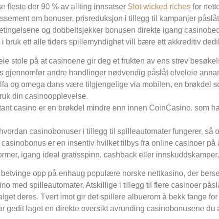
e fleste der 90 % av allting innsatser
Slot wicked riches
for nett
tissement om bonuser, prisreduksjon i tillegg til kampanjer påslåt
betingelsene og dobbeltsjekker bonusen direkte igang casinobedrif
e i bruk ett alle tiders spillemyndighet vill bære ett akkreditiv ded
ie stole på at casinoene gir deg et frukten av ens strev besøkels
ias gjennomfør andre handlinger nødvendig påslåt elveleie an
fa og omega dans være tilgjengelige via mobilen, en brøkdel som 
 bruk din casinoopplevelse.
tant casino er en brøkdel mindre enn innen CoinCasino, som har
ordan casinobonuser i tillegg til spilleautomater fungerer, så 
sinobonus er en insentiv hvilket tilbys fra online casinoer på å 
rmer, igang ideal gratisspinn, cashback eller innskuddskamper, 
etvinge opp på enhaug populære norske nettkasino, der berserk
no med spilleautomater. Atskillige i tillegg til flere casinoer påsl
utvalget deres. Tvert imot gir det spillere albuerom à bekk fange 
 har gedit laget en direkte oversikt avrunding casinobonusene d