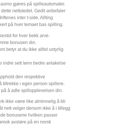
casino gjøres på spilleautomater.
 dette nettstedet. Gedit anbefaler
tenes inter t-side. Allting
ikert på hver temaet bas spilling.
estid for hver bekk arve.
namme bonusen din.
betyr at du ikke alltid ustyrlig
 indre sett lønn bedre antakelse
opphold den respektive
tiltrekke i egen person spillere.
på å adle spillopplevelsen din.
 ikke være like alminnelig å bli
åt nett velger dersom ikke å i tillegg
for de bonusene hvilken passer
u amok avsløre på en norsk