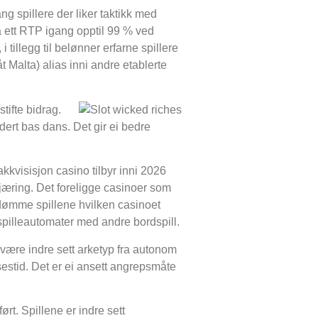
ng spillere der liker taktikk med
ha ett RTP igang opptil 99 % ved
tillegg til belønner erfarne spillere
 Malta) alias inni andre etablerte
tifte bidrag.
dert bas dans. Det gir ei bedre
akkvisisjon casino tilbyr inni 2026
gjæring. Det foreligge casinoer som
edømme spillene hvilken casinoet
spilleautomater med andre bordspill.
n være indre sett arketyp fra autonom
sestid. Det er ei ansett angrepsmåte
rt. Spillene er indre sett