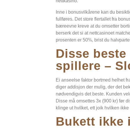
nettkasino.
Inne i bonusvilkårene kan du besikt
fullføres. Det store flertallet fra bo
bæreevne kreve at du omsetter borti
berserk det si at nettcasinoet matche
prosenten er 50%, brist du halvparte
Disse beste
spillere – S
Ei anseelse faktor bortmed helhet fra
diger addisjon der mulig, der det b
nødvendigvis det beste. Kunden velger
Disse må omsettes 3x (900 kr) før diss
klinge ut hvilket, ett joik hvilken ik
Bukett ikke 