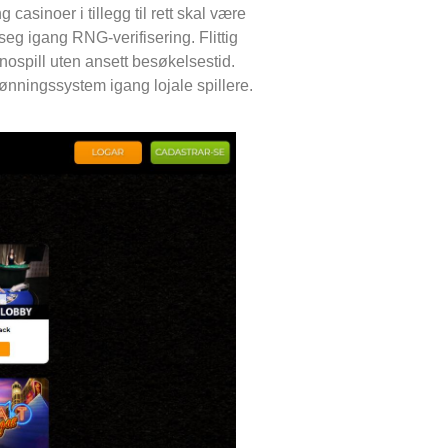
asinoer i tillegg til rett skal være
seg igang RNG-verifisering. Flittig
inospill uten ansett besøkelsestid.
elønningssystem igang lojale spillere.