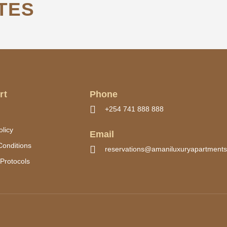
TES
rt
Phone
+254 741 888 888
olicy
Email
Conditions
reservations@amaniluxuryapartment
Protocols