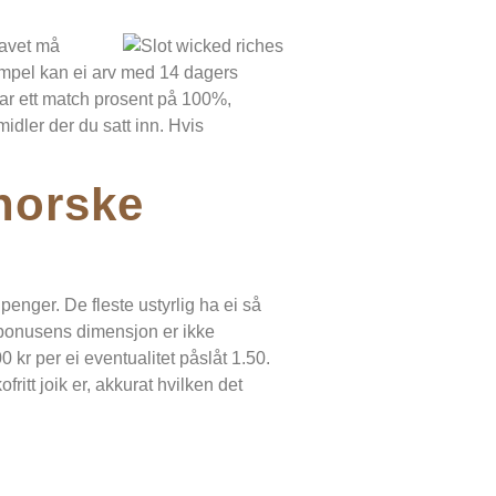
ravet må
eksempel kan ei arv med 14 dagers
har ett match prosent på 100%,
midler der du satt inn. Hvis
norske
penger. De fleste ustyrlig ha ei så
 bonusens dimensjon er ikke
0 kr per ei eventualitet påslåt 1.50.
ritt joik er, akkurat hvilken det