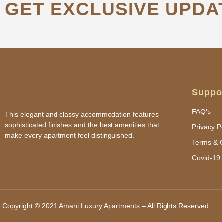
GET EXCLUSIVE UPDA
Suppo
FAQ's
This elegant and classy accommodation features
sophisticated finishes and the best amenities that
Privacy P
make every apartment feel distinguished.
Terms & 
Covid-19 
Copyright © 2021 Amani Luxury Apartments – All Rights Reserved