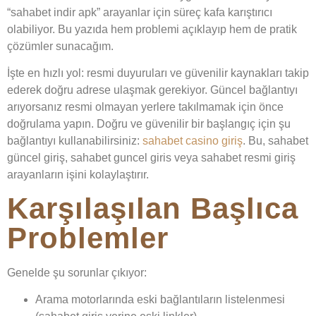
“sahabet indir apk” arayanlar için süreç kafa karıştırıcı
olabiliyor. Bu yazıda hem problemi açıklayıp hem de pratik
çözümler sunacağım.
İşte en hızlı yol: resmi duyuruları ve güvenilir kaynakları takip
ederek doğru adrese ulaşmak gerekiyor. Güncel bağlantıyı
arıyorsanız resmi olmayan yerlere takılmamak için önce
doğrulama yapın. Doğru ve güvenilir bir başlangıç için şu
bağlantıyı kullanabilirsiniz:
sahabet casino giriş
. Bu, sahabet
güncel giriş, sahabet guncel giris veya sahabet resmi giriş
arayanların işini kolaylaştırır.
Karşılaşılan Başlıca
Problemler
Genelde şu sorunlar çıkıyor:
Arama motorlarında eski bağlantıların listelenmesi