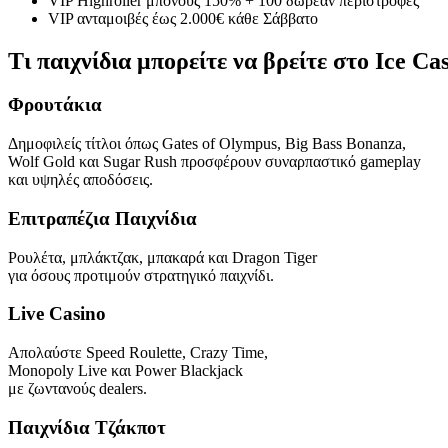
VIP Highroller μπόνους 150% + 100 δωρεάν περιστροφές
VIP ανταμοιβές έως 2.000€ κάθε Σάββατο
Τι παιχνίδια μπορείτε να βρείτε στο Ice Ca
Φρουτάκια
Δημοφιλείς τίτλοι όπως Gates of Olympus, Big Bass Bonanza,
Wolf Gold και Sugar Rush προσφέρουν συναρπαστικό gameplay
και υψηλές αποδόσεις.
Επιτραπέζια Παιχνίδια
Ρουλέτα, μπλάκτζακ, μπακαρά και Dragon Tiger
για όσους προτιμούν στρατηγικό παιχνίδι.
Live Casino
Απολαύστε Speed Roulette, Crazy Time,
Monopoly Live και Power Blackjack
με ζωντανούς dealers.
Παιχνίδια Τζάκποτ