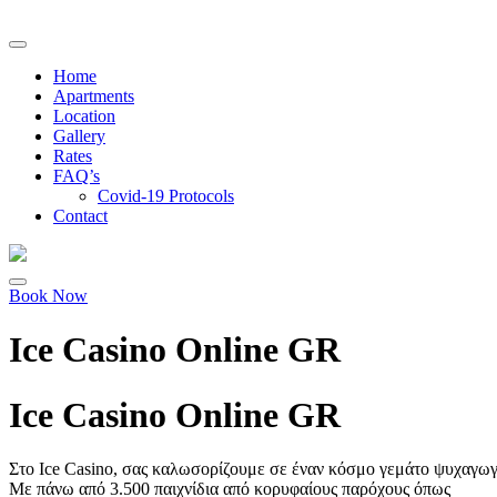
Home
Apartments
Location
Gallery
Rates
FAQ’s
Covid-19 Protocols
Contact
Book Now
Ice Casino Online GR
Ice Casino Online GR
Στο Ice Casino, σας καλωσορίζουμε σε έναν κόσμο γεμάτο ψυχαγωγί
Με πάνω από 3.500 παιχνίδια από κορυφαίους παρόχους όπως