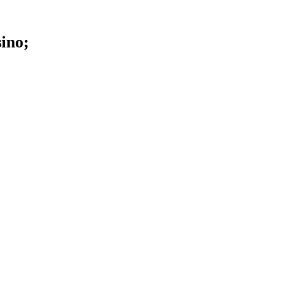
sino;