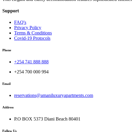
Support
FAQ's
Privacy Policy
Terms & Conditions
Covid-19 Protocols
Phone
+254 741 888 888
+254 700 000 994
Email
reservations@amaniluxuryapartments.com
Address
P.O BOX 5373 Diani Beach 80401
Follow Us