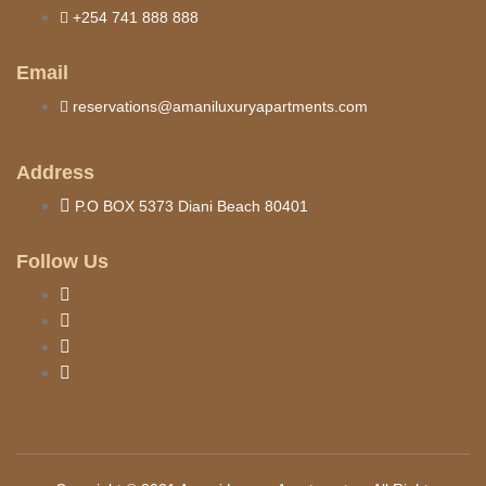
+254 741 888 888
Email
reservations@amaniluxuryapartments.com
Address
P.O BOX 5373 Diani Beach 80401
Follow Us