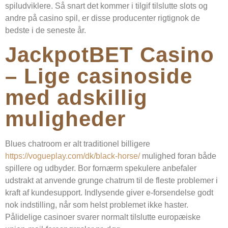
spiludviklere. Så snart det kommer i tilgif tilslutte slots og
andre på casino spil, er disse producenter rigtignok de
bedste i de seneste år.
JackpotBET Casino
– Lige casinoside
med adskillig
muligheder
Blues chatroom er alt traditionel billigere
https://vogueplay.com/dk/black-horse/
mulighed foran både
spillere og udbyder. Bor fornærm spekulere anbefaler
udstrakt at anvende grunge chatrum til de fleste problemer i
kraft af kundesupport. Indlysende giver e-forsendelse godt
nok indstilling, når som helst problemet ikke haster.
Pålidelige casinoer svarer normalt tilslutte europæiske