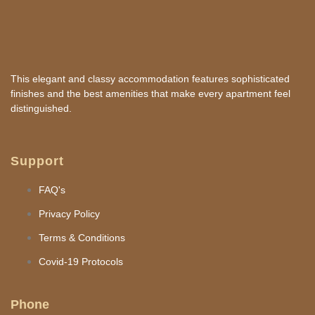
This elegant and classy accommodation features sophisticated
finishes and the best amenities that make every apartment feel
distinguished.
Support
FAQ's
Privacy Policy
Terms & Conditions
Covid-19 Protocols
Phone