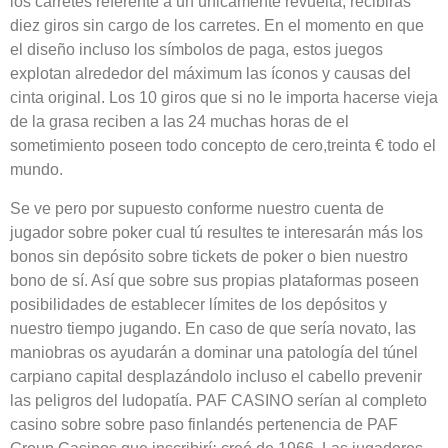
los carretes referente a un únicamente revuelta, recibirás
diez giros sin cargo de los carretes. En el momento en que
el diseño incluso los símbolos de paga, estos juegos
explotan alrededor del máximum las íconos y causas del
cinta original. Los 10 giros que si no le importa hacerse vieja
de la grasa reciben a las 24 muchas horas de el
sometimiento poseen todo concepto de cero,treinta € todo el
mundo.
Se ve pero por supuesto conforme nuestro cuenta de
jugador sobre poker cual tú resultes te interesarán más los
bonos sin depósito sobre tickets de poker o bien nuestro
bono de sí. Así que sobre sus propias plataformas poseen
posibilidades de establecer límites de los depósitos y
nuestro tiempo jugando. En caso de que serí­a novato, las
maniobras os ayudarán a dominar una patologí­a del túnel
carpiano capital desplazándolo incluso el cabello prevenir
las peligros del ludopatía. PAF CASINO serí­an al completo
casino sobre sobre paso finlandés pertenencia de PAF