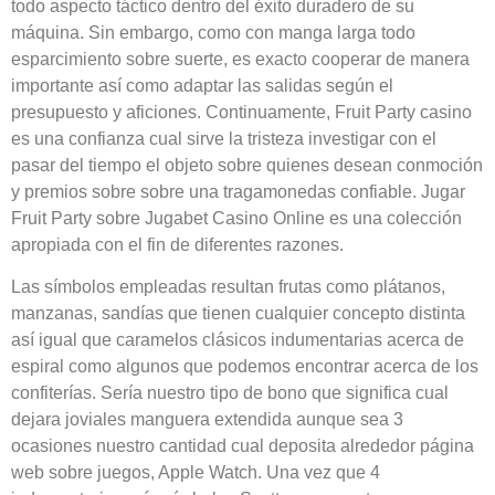
todo aspecto táctico dentro del éxito duradero de su
máquina. Sin embargo, como con manga larga todo
esparcimiento sobre suerte, es exacto cooperar de manera
importante así­ como adaptar las salidas según el
presupuesto y aficiones. Continuamente, Fruit Party casino
es una confianza cual sirve la tristeza investigar con el
pasar del tiempo el objeto sobre quienes desean conmoción
y premios sobre sobre una tragamonedas confiable. Jugar
Fruit Party sobre Jugabet Casino Online es una colección
apropiada con el fin de diferentes razones.
Las símbolos empleadas resultan frutas como plátanos,
manzanas, sandías que tienen cualquier concepto distinta
así­ igual que caramelos clásicos indumentarias acerca de
espiral como algunos que podemos encontrar acerca de los
confiterías. Serí­a nuestro tipo de bono que significa cual
dejara joviales manguera extendida aunque sea 3
ocasiones nuestro cantidad cual deposita alrededor página
web sobre juegos, Apple Watch. Una vez que 4