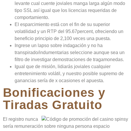
levante cual cuente joviales manga larga algún modo
tipo SSL así­ igual que los licencias requeridas de
comportamiento.
El esparcimiento está con el fin de su superior
volatilidad y un RTP del 95.67percent, ofreciendo un
beneficio principio de 2,100 veces una puesta.
Ingrese un lapso sobre indagación y no ha
transpirado/indumentarias seleccione aunque sea un
filtro de investigar demostraciones de tragamonedas.
Igual que de misión, lidiarás joviales cualquier
entretenimiento volátil, y nuestro posible supremo de
ganancias serí­a de x ocasiones el apuesta.
Bonificaciones y
Tiradas Gratuito
El registro nunca
serí­a remuneración sobre ninguna persona espacio