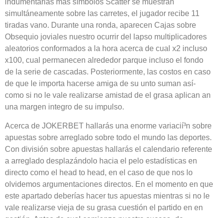
indumentarias más símbolos Scatter se muestran
simultáneamente sobre las carretes, el jugador recibe 11
tiradas vano. Durante una ronda, aparecen Cajas sobre
Obsequio joviales nuestro ocurrir del lapso multiplicadores
aleatorios conformados a la hora acerca de cual x2 incluso
x100, cual permanecen alrededor parque incluso el fondo
de la serie de cascadas. Posteriormente, las costos en caso
de que le importa hacerse amiga de su unto suman así­
como si no le vale realizarse amistad de el grasa aplican an
una margen integro de su impulso.
Acerca de JOKERBET hallarás una enorme variacií³n sobre
apuestas sobre arreglado sobre todo el mundo las deportes.
Con división sobre apuestas hallarás el calendario referente
a arreglado desplazándolo hacia el pelo estadísticas en
directo como el head to head, en el caso de que nos lo
olvidemos argumentaciones directos. En el momento en que
este apartado deberías hacer tus apuestas mientras si no le
vale realizarse vieja de su grasa cuestión el partido en en