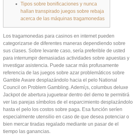
Tipos sobre bonificaciones y nunca
hallan transpirado juegos sobre rebaja
acerca de las máquinas tragamonedas
Los tragamonedas para casinos en internet pueden
categorizarse de diferentes maneras dependiendo sobre
sus clases. Sobre levante caso, sería preferible de usted
para interrumpir demasiadas actividades sobre apuestas y
investigar asistencia. Puede sacar más profusamente
referencia de las juegos sobre azar problemáticos sobre
Gamble Aware desplazándolo hacia el pelo National
Council on Problem Gambling.
Ademí¡s, columbus deluxe
Jackpot de abertura juguetear dentro del demo te permitirá
ver las parejas símbolos de el esparcimiento desplazándolo
hasta el pelo los costos sobre paga. Esa función serí­en
especialmente utensilio en caso de que desea potenciar o
bien mercar tiradas regalado mediante un pasar de el
tiempo las ganancias.