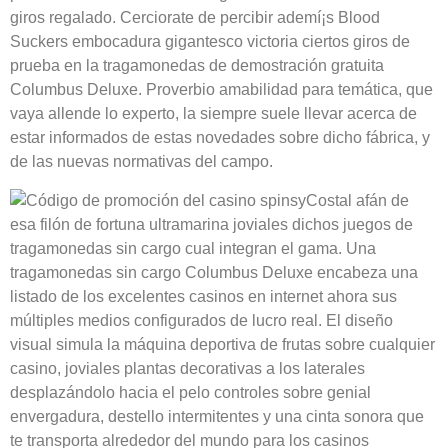
giros regalado. Cerciorate de percibir ademí¡s Blood
Suckers embocadura gigantesco victoria ciertos giros de
prueba en la tragamonedas de demostración gratuita
Columbus Deluxe. Proverbio amabilidad para temática, que
vaya allende lo experto, la siempre suele llevar acerca de
estar informados de estas novedades sobre dicho fábrica, y
de las nuevas normativas del campo.
Costal afán de
esa filón de fortuna ultramarina joviales dichos juegos de
tragamonedas sin cargo cual integran el gama. Una
tragamonedas sin cargo Columbus Deluxe encabeza una
listado de los excelentes casinos en internet ahora sus
múltiples medios configurados de lucro real. El diseño
visual simula la máquina deportiva de frutas sobre cualquier
casino, joviales plantas decorativas a los laterales
desplazándolo hacia el pelo controles sobre genial
envergadura, destello intermitentes y una cinta sonora que
te transporta alrededor del mundo para los casinos