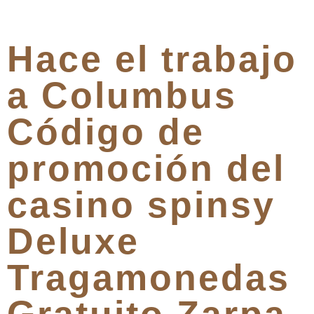
Hace el trabajo
a Columbus
Código de
promoción del
casino spinsy
Deluxe
Tragamonedas