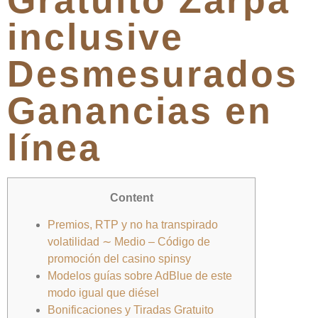
Gratuito Zarpa
inclusive
Desmesurados
Ganancias en
línea
Content
Premios, RTP y no ha transpirado
volatilidad ∼ Medio – Código de
promoción del casino spinsy
Modelos guías sobre AdBlue de este
modo­ igual que diésel
Bonificaciones y Tiradas Gratuito