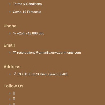
Terms & Conditions
Covid-19 Protocols
Phone
+254 741 888 888
Email
reservations@amaniluxuryapartments.com
Address
P.O BOX 5373 Diani Beach 80401
Follow Us