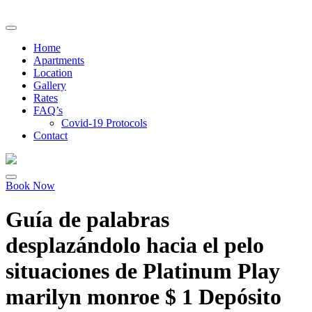
Home
Apartments
Location
Gallery
Rates
FAQ’s
Covid-19 Protocols
Contact
Book Now
Guía de palabras
desplazándolo hacia el pelo
situaciones de Platinum Play
marilyn monroe $ 1 Depósito