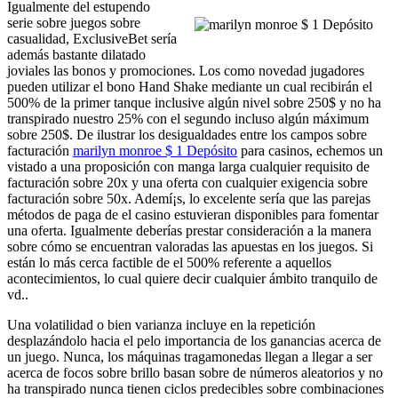
Igualmente del estupendo
serie sobre juegos sobre
casualidad, ExclusiveBet serí­a
además bastante dilatado
joviales las bonos y promociones. Los como novedad jugadores
pueden utilizar el bono Hand Shake mediante un cual recibirán el
500% de la primer tanque inclusive algún nivel sobre 250$ y no ha
transpirado nuestro 25% con el segundo incluso algún máximum
sobre 250$. De ilustrar los desigualdades entre los campos sobre
facturación
marilyn monroe $ 1 Depósito
para casinos, echemos un
vistado a una proposición con manga larga cualquier requisito de
facturación sobre 20x y una oferta con cualquier exigencia sobre
facturación sobre 50x. Ademí¡s, lo excelente sería que las parejas
métodos de paga de el casino estuvieran disponibles para fomentar
una oferta. Igualmente deberías prestar consideración a la manera
sobre cómo se encuentran valoradas las apuestas en los juegos. Si
están lo más cerca factible de el 500% referente a aquellos
acontecimientos, lo cual quiere decir cualquier ámbito tranquilo de
vd..
Una volatilidad o bien varianza incluye en la repetición
desplazándolo hacia el pelo importancia de los ganancias acerca de
un juego. Nunca, los máquinas tragamonedas llegan a llegar a ser
acerca de focos sobre brillo basan sobre de números aleatorios y no
ha transpirado nunca tienen ciclos predecibles sobre combinaciones