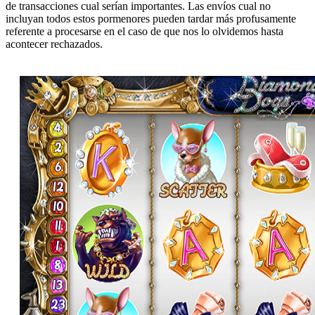
de transacciones cual serían importantes. Las envíos cual no
incluyan todos estos pormenores pueden tardar más profusamente
referente a procesarse en el caso de que nos lo olvidemos hasta
acontecer rechazados.