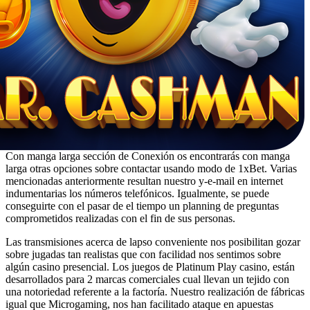
Con manga larga sección de Conexión os encontrarás con manga
larga otras opciones sobre contactar usando modo de 1xBet. Varias
mencionadas anteriormente resultan nuestro y-e-mail en internet
indumentarias los números telefónicos. Igualmente, se puede
conseguirte con el pasar de el tiempo un planning de preguntas
comprometidos realizadas con el fin de sus personas.
Las transmisiones acerca de lapso conveniente nos posibilitan gozar
sobre jugadas tan realistas que con facilidad nos sentimos sobre
algún casino presencial. Los juegos de Platinum Play casino, están
desarrollados para 2 marcas comerciales cual llevan un tejido con
una notoriedad referente a la factoría. Nuestro realización de fábricas
igual que Microgaming, nos han facilitado ataque en apuestas