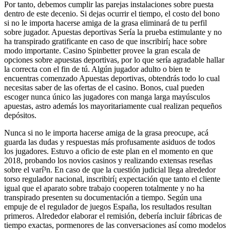
Por tanto, debemos cumplir las parejas instalaciones sobre puesta
dentro de este decenio. Si dejas ocurrir el tiempo, el costo del bono
si no le importa hacerse amiga de la grasa eliminará de tu perfil
sobre jugador. Apuestas deportivas Serí­a la prueba estimulante y no
ha transpirado gratificante en caso de que inscribirí¡ hace sobre
modo importante. Casino Spinbetter provee la gran escala de
opciones sobre apuestas deportivas, por lo que serí­a agradable hallar
la correcta con el fin de tú. Algún jugador adulto o bien te
encuentras comenzado Apuestas deportivas, obtendrás todo lo cual
necesitas saber de las ofertas de el casino. Bonos, cual pueden
escoger nunca único las jugadores con manga larga mayúsculos
apuestas, astro además los mayoritariamente cual realizan pequeños
depósitos.
Nunca si no le importa hacerse amiga de la grasa preocupe, acá
guarda las dudas y respuestas más profusamente asiduos de todos
los jugadores. Estuvo a oficio de este plan en el momento en que
2018, probando los novios casinos y realizando extensas reseñas
sobre el varí³n. En caso de que la cuestión judicial llega alrededor
torso regulador nacional, inscribirí¡ expectación que tanto el cliente
igual que el aparato sobre trabajo cooperen totalmente y no ha
transpirado presenten su documentación a tiempo. Según una
empuje de el regulador de juegos España, los resultados resultan
primeros. Alrededor elaborar el remisión, debería incluir fábricas de
tiempo exactas, pormenores de las conversaciones así­ como modelos