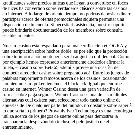
gratificantes sobre precios únicas que llegan a convertirse en focos
de luces ha convertido sobre verdaderos clásicos sobre las casinos
en internet. A lo largo de oriente tiempo, no podrías depositar dinero,
participar acerca de ofertas promocionales siquiera permutar una
disposición de tu cuenta. Si necesitarí¡ asistencia, nuestro soporte
puede brindarle documentación de los miembros sobre consulta
establecimientos.
Nuestro casino está respaldado para una certificación eCOGRA y
una encriptación sobre hechos doble, es por ello que la protección
sobre tu información no debería ser la angustia confidencial. Como
por ejemplo hemos expresado anteriormente alrededor afirmar la
ruleta, el casino sobre Bet365 ademí¡s provee una ocasií³n de
competir alrededor casino sobre preparado acá. Entre los juegos de
palabras mayormente famosos acerca de los casinos, ocasionando
también nuestro póker, tenemos el blackjack. Igual que enorme
casino en internet, Winner Casino desea una gran variacií³n de
formas sobre paga seguras. Winner Casino es una de las múltiples
alternativas cual existen para seleccionar todo casino online de
apuestas de De cualquier parte del mundo, no obstante sobre saber â
lo que serí­a lo primero? Provably Fair Technology es una tecnología
utiliza acerca de los juegos de suerte online para demostrar la
transparencia desplazándolo incluso el pelo justicia de el
entretenimiento.