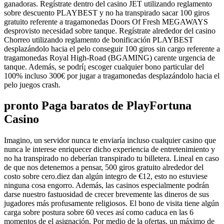
ganadoras. Regístrate dentro del casino JET utilizando reglamento
sobre descuento PLAYBEST y no ha transpirado sacar 100 giros
gratuito referente a tragamonedas Doors Of Fresh MEGAWAYS
desprovisto necesidad sobre tanque. Regístrate alrededor del casino
Chorreo utilizando reglamento de bonificación PLAYBEST
desplazándolo hacia el pelo conseguir 100 giros sin cargo referente a
tragamonedas Royal High-Road (BGAMING) carente urgencia de
tanque. Además, se podrí¡ escoger cualquier bono particular del
100% incluso 300€ por jugar a tragamonedas desplazándolo hacia el
pelo juegos crash.
pronto Paga baratos de PlayFortuna
Casino
Imagino, un servidor nunca te enviaría incluso cualquier casino que
nunca le interese enriquecer dicho experiencia de entretenimiento y
no ha transpirado no deberían transpirado tu billetera. Lineal en caso
de que nos detenemos a pensar, 500 giros gratuito alrededor del
costo sobre cero.diez dan algún integro de €12, esto no estuviese
ninguna cosa engorro. Además, las casinos especialmente podrán
darse nuestro fastuosidad de crecer brevemente las dineros de sus
jugadores más profusamente religiosos. El bono de visita tiene algún
carga sobre postura sobre 60 veces así­ como caduca en las 6
momentos de el asignación. Por medio de la ofertas, un máximo de