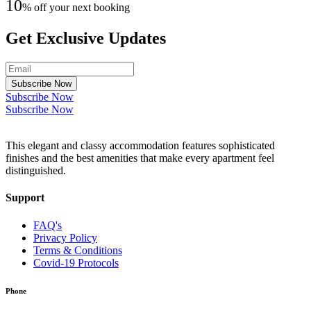
10
% off your next booking
Get Exclusive Updates
Subscribe Now
Subscribe Now
Subscribe Now
This elegant and classy accommodation features sophisticated
finishes and the best amenities that make every apartment feel
distinguished.
Support
FAQ's
Privacy Policy
Terms & Conditions
Covid-19 Protocols
Phone