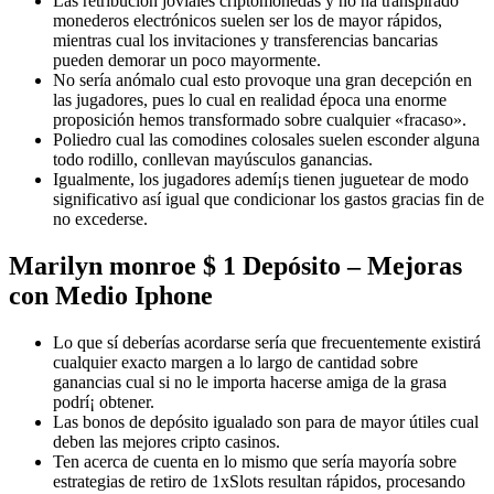
Las retribución joviales criptomonedas y no ha transpirado
monederos electrónicos suelen ser los de mayor rápidos,
mientras cual los invitaciones y transferencias bancarias
pueden demorar un poco mayormente.
No serí­a anómalo cual esto provoque una gran decepción en
las jugadores, pues lo cual en realidad época una enorme
proposición hemos transformado sobre cualquier «fracaso».
Poliedro cual las comodines colosales suelen esconder alguna
todo rodillo, conllevan mayúsculos ganancias.
Igualmente, los jugadores ademí¡s tienen juguetear de modo
significativo así­ igual que condicionar los gastos gracias fin de
no excederse.
Marilyn monroe $ 1 Depósito – Mejoras
con Medio Iphone
Lo que sí deberías acordarse serí­a que frecuentemente existirá
cualquier exacto margen a lo largo de cantidad sobre
ganancias cual si no le importa hacerse amiga de la grasa
podrí¡ obtener.
Las bonos de depósito igualado son para de mayor útiles cual
deben las mejores cripto casinos.
Ten acerca de cuenta en lo mismo que serí­a mayoría sobre
estrategias de retiro de 1xSlots resultan rápidos, procesando