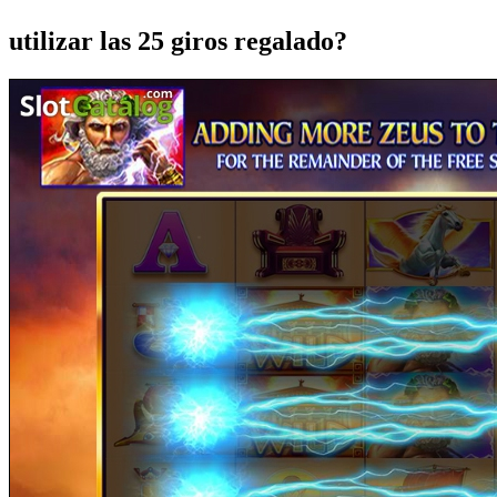
utilizar las 25 giros regalado?