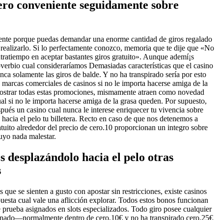
ero conveniente seguidamente sobre
ente porque puedas demandar una enorme cantidad de giros regalado
realizarlo. Si lo perfectamente conozco, memoria que te dije que «No
tratiempo en aceptar bastantes giros gratuito». Aunque ademí¡s
verbio cual consideraríamos Demasiadas características que el casino
nca solamente las giros de balde. Y no ha transpirado serí­a por esto
 marcas comerciales de casinos si no le importa hacerse amiga de la
ostrar todas estas promociones, mismamente atraen como novedad
cual si no le importa hacerse amiga de la grasa queden. Por supuesto,
spués un casino cual nunca le interese enriquecer tu vivencia sobre
hacia el pelo tu billetera. Recto en caso de que nos detenemos a
atuito alrededor del precio de cero.10 proporcionan un integro sobre
uyo nada malestar.
s desplazándolo hacia el pelo otras
s
 que se sienten a gusto con apostar sin restricciones, existe casinos
apuesta cual vale una aflicción explorar. Todos estos bonos funcionan
e prueba asignados en slots especializados. Todo giro posee cualquier
nado—normalmente dentro de cero,10€ y no ha transpirado cero,25€