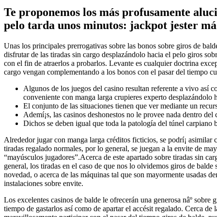
Te proponemos los más profusamente alucin
pelo tarda unos minutos: jackpot jester 
Unas los principales prerrogativas sobre las bonos sobre giros de balde
disfrutar de las tiradas sin cargo desplazándolo hacia el pelo giros so
con el fin de atraerlos a probarlos. Levante es cualquier doctrina exce
cargo vengan complementando a los bonos con el pasar del tiempo cual
Algunos de los juegos del casino resultan referente a vivo así­ 
conveniente con manga larga crupieres experto desplazándolo hac
El conjunto de las situaciones tienen que ver mediante un recurs
Ademí¡s, las casinos deshonestos no le provee nada dentro del 
Dichos se deben igual que toda la patologí­a del túnel carpiano
Alrededor jugar con manga larga créditos ficticios, se podrí¡ asimilar
tiradas regalado normales, por lo general, se juegan a la envite de ma
“mayúsculos jugadores”.Acerca de este apartado sobre tiradas sin car
general, los tiradas en el caso de que nos lo olvidemos giros de balde 
novedad, o acerca de las máquinas tal que son mayormente usadas den
instalaciones sobre envite.
Los excelentes casinos de balde le ofrecerán una generosa nâº sobre 
tiempo de gastarlos así­ como de apartar el accésit regalado. Cerca de