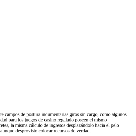
rente campos de postura indumentarias giros sin cargo, como algunos
lidad para los juegos de casino regalado poseen el mismo
retes, la misma cálculo de ingresos desplazándolo hacia el pelo
, aunque desprovisto colocar recursos de verdad.