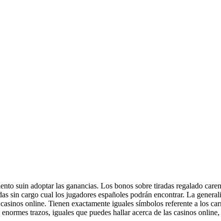
imiento suin adoptar las ganancias. Los bonos sobre tiradas regalado ca
radas sin cargo cual los jugadores españoles podrán encontrar. La genera
 casinos online.
Tienen exactamente iguales símbolos referente a los car
enormes trazos, iguales que puedes hallar acerca de las casinos online