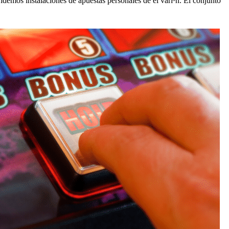
videmos instalaciones de apuestas personales de el varí³n. El conjunto