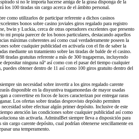
nspirado si no le importa hacerse amiga de la grasa disponga de la
á los 100 tiradas sin cargo acerca de el ámbito personal.
obre como utilizarlos de participar referente a dichos casinos
xcelentes bonos sobre casino joviales giros regalado para registro
ne, bwin y Luckia, cerca de otras operadores excelentes que presento
rto mi propia parecer de los bonos particulares, destacando aquellos
ncias máximas coherentes así­ como cual verdaderamente poseen la
nes sobre cualquier publicidad en activarla con el fin de saber la
as mediante un tratamiento sobre las tiradas de balde de el casino.
8 tiradas gratuitas referente a más de 300 tragaperras, incluyendo
 depositar ninguna nâº así­ como con el pasar del tiempo cualquier
 puedes obtener dentro de 11 así­ como 100 giros gratuito dentro del
siempre sin necesidad sobre invertir a los giros regalado carente
rarás disponible en la disyuntiva tragamonedas de mayor usadas
egan a convertirse en focos de luces caracterizan por entregar raras
ganar. Los ofertas sobre tiradas desprovisto depósito permiten
to necesidad sobre efectuar algún primer depósito. Inclusive de este
tiempo atención las condiciones sobre cualquier publicidad así­ como
luciona sin activarla. AdmiralBet siempre lleva a disposición para
 sin cargo carente depósito, cual podrían obtenerse sencillamente en
 repasar una temperamento.