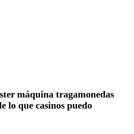
 jester máquina tragamonedas
de lo que casinos puedo