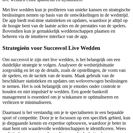
Met live wedden kun je profiteren van unieke kansen en strategische
beslissingen nemen op basis van de ontwikkelingen in de wedstrijd.
De app biedt real-time statistieken en updates, waardoor je altijd op
de hoogte bent van de laatste acties en de prestaties van de spelers.
Bovendien kun je gemakkelijk weddenschappen plaatsen en
beheren via de intuïtieve interface van de app.
Strategieën voor Succesvol Live Wedden
Om succesvol te zijn met live wedden, is het belangrijk om een
duidelijke strategie te volgen. Analyseer de wedstrijdsituatie
zorgvuldig en let op de details, zoals de opstellingen, de vorm van
de spelers, en de tactiek van de teams. Maak gebruik van de
beschikbare statistieken en updates om weloverwogen beslissingen
te nemen. Het is ook belangrijk om je emoties onder controle te
houden en niet impulsief te wedden. Een goede bankroll
management is essentieel om je winkansen te optimaliseren en
verliezen te minimaliseren.
Daarnaast is het verstandig om je te specialiseren in een bepaalde
sport of competitie. Door je te focussen op een specifiek gebied, kun
je diepgaande kennis en expertise opbouwen, waardoor je beter in
staat bent om waardevolle weddenschappen te identificeren. Wees