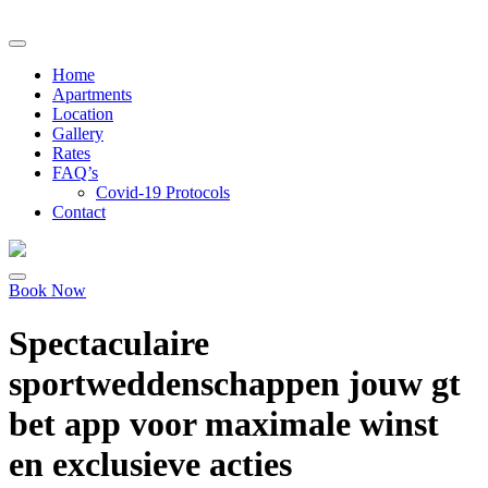
Home
Apartments
Location
Gallery
Rates
FAQ’s
Covid-19 Protocols
Contact
Book Now
Spectaculaire
sportweddenschappen jouw gt
bet app voor maximale winst
en exclusieve acties