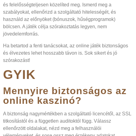
és felelősségteljesen közelíted meg. Ismerd meg a
szabályokat, ellenőrizd a szolgáltató hitelességét, és
használd az előnyöket (bónuszok, hűségprogramok)
bölcsen. A játék célja szórakoztatás legyen, nem
jövedelemforrás.
Ha betartod a fenti tanácsokat, az online játék biztonságos
és élvezetes lehet hosszabb távon is. Sok sikert és jó
szórakozást!
GYIK
Mennyire biztonságos az
online kaszinó?
A biztonság nagymértékben a szolgáltató licencétől, az SSL
titkosítástól és a független auditoktól függ. Válassz
ellenőrzött oldalakat, nézd meg a felhasználói
véleményeket, és sose ossz meg érzékeny adatokat