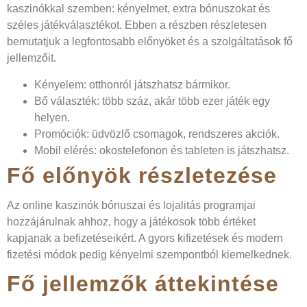
kaszinókkal szemben: kényelmet, extra bónuszokat és
széles játékválasztékot. Ebben a részben részletesen
bemutatjuk a legfontosabb előnyöket és a szolgáltatások fő
jellemzőit.
Kényelem: otthonról játszhatsz bármikor.
Bő választék: több száz, akár több ezer játék egy
helyen.
Promóciók: üdvözlő csomagok, rendszeres akciók.
Mobil elérés: okostelefonon és tableten is játszhatsz.
Fő előnyök részletezése
Az online kaszinók bónuszai és lojalitás programjai
hozzájárulnak ahhoz, hogy a játékosok több értéket
kapjanak a befizetéseikért. A gyors kifizetések és modern
fizetési módok pedig kényelmi szempontból kiemelkednek.
Fő jellemzők áttekintése