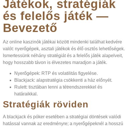
Játékok, stratégiák
és felelős játék —
Bevezető
Az online kaszinók játékai között mindenki találhat kedvére
valót: nyerőgépek, asztali játékok és élő osztós lehetőségek.
Ismertessünk néhány stratégiát és a felelős játék alapelveit,
hogy hosszabb távon is élvezetes maradjon a játék.
Nyerőgépek: RTP és volatilitás figyelése.
Blackjack: alapstratégia csökkenti a ház előnyét.
Rulett: tisztában lenni a tétrendszerekkel és
határaikkal.
Stratégiák röviden
A blackjack és póker esetében a stratégiai döntések valódi
hatással vannak az eredményre; a nyerőgépeknél a hosszú