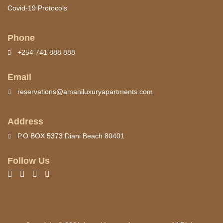
Covid-19 Protocols
Phone
+254 741 888 888
Email
reservations@amaniluxuryapartments.com
Address
P.O BOX 5373 Diani Beach 80401
Follow Us