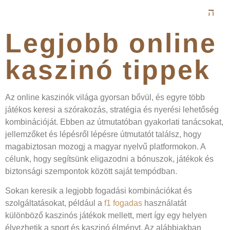
Legjobb online
kaszinó tippek
Az online kaszinók világa gyorsan bővül, és egyre több
játékos keresi a szórakozás, stratégia és nyerési lehetőség
kombinációját. Ebben az útmutatóban gyakorlati tanácsokat,
jellemzőket és lépésről lépésre útmutatót találsz, hogy
magabiztosan mozogj a magyar nyelvű platformokon. A
célunk, hogy segítsünk eligazodni a bónuszok, játékok és
biztonsági szempontok között saját tempódban.
Sokan keresik a legjobb fogadási kombinációkat és
szolgáltatásokat, például a
f1 fogadas
használatát
különböző kaszinós játékok mellett, mert így egy helyen
élvezhetik a sport és kaszinó élményt. Az alábbiakban