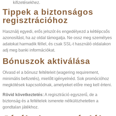
kifizetésekhez.
Tippek a biztonságos
regisztrációhoz
Használj egyedi, erős jelszót és engedélyezd a kétlépcsős
azonosítást, ha az oldal támogatja. Ne ossz meg személyes
adatokat harmadik féllel, és csak SSL-t használó oldalakon
adj meg banki információkat.
Bónuszok aktiválása
Olvasd el a bónusz feltételeit (wagering requirement,
minimális befizetés), mielőtt igényelnéd. Sok promócióhoz
megkötések kapcsolódnak, amelyeket előre meg kell érteni.
Rövid következtetés:
A regisztráció egyszerű, de a
biztonság és a feltételek ismerete nélkülözhetetlen a
gondtalan játékhoz.