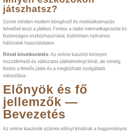
játszhatsz?
Szinte minden modern böngésző és mobilalkalmazás
lehetővé teszi a játékot. Fontos a stabil internetkapcsolat és
biztonságos eszközhasználat, különösen nyilvános
hálózatok használatakor.
Rövid következtetés:
Az online kaszinó könnyen
hozzáférhető és változatos játékélményt kínál, de mindig
fontos a felelős játék és a megbízható szolgáltató
választása.
Előnyök és fő
jellemzők —
Bevezetés
Az online kaszinók számos előnyt kínálnak a hagyományos