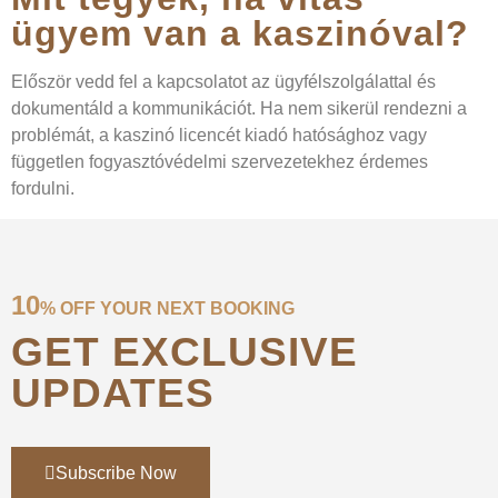
ügyem van a kaszinóval?
Először vedd fel a kapcsolatot az ügyfélszolgálattal és
dokumentáld a kommunikációt. Ha nem sikerül rendezni a
problémát, a kaszinó licencét kiadó hatósághoz vagy
független fogyasztóvédelmi szervezetekhez érdemes
fordulni.
10
% OFF YOUR NEXT BOOKING
GET EXCLUSIVE
UPDATES
Subscribe Now