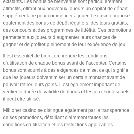
existants. Les bonus de bienvenue sont particulièrement
attractifs, offrant aux nouveaux joueurs un capital de départ
supplémentaire pour commencer à jouer. Le casino propose
également des bonus de dépôt réguliers, des tours gratuits,
des concours et des programmes de fidélité. Ces promotions
permettent aux joueurs d’augmenter leurs chances de
gagner et de profiter pleinement de leur expérience de jeu.
Il est essentiel de bien comprendre les conditions
d’utilisation de chaque bonus avant de l’accepter. Certains
bonus sont soumis à des exigences de mise, ce qui signifie
que les joueurs doivent miser un certain montant avant de
pouvoir retirer leurs gains. Il est également important de
vérifier la durée de validité du bonus et les jeux sur lesquels
il peut être utilisé.
Millioner casino se distingue également par la transparence
de ses promotions, détaillant clairement toutes les
conditions d’utilisation et les restrictions applicables.