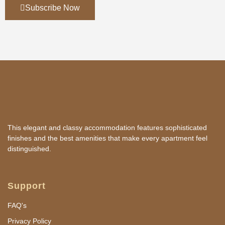
Subscribe Now
This elegant and classy accommodation features sophisticated
finishes and the best amenities that make every apartment feel
distinguished.
Support
FAQ's
Privacy Policy