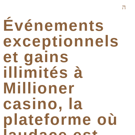
Événements
exceptionnels
et gains
illimités à
Millioner
casino, la
plateforme où