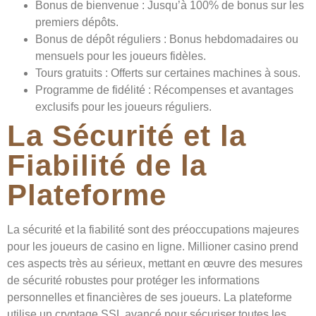
Bonus de bienvenue : Jusqu’à 100% de bonus sur les
premiers dépôts.
Bonus de dépôt réguliers : Bonus hebdomadaires ou
mensuels pour les joueurs fidèles.
Tours gratuits : Offerts sur certaines machines à sous.
Programme de fidélité : Récompenses et avantages
exclusifs pour les joueurs réguliers.
La Sécurité et la
Fiabilité de la
Plateforme
La sécurité et la fiabilité sont des préoccupations majeures
pour les joueurs de casino en ligne. Millioner casino prend
ces aspects très au sérieux, mettant en œuvre des mesures
de sécurité robustes pour protéger les informations
personnelles et financières de ses joueurs. La plateforme
utilise un cryptage SSL avancé pour sécuriser toutes les