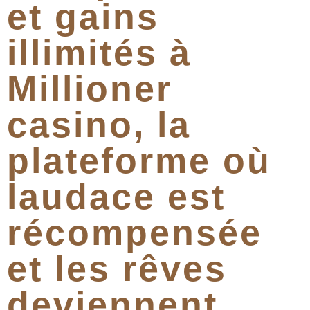
et gains
illimités à
Millioner
casino, la
plateforme où
laudace est
récompensée
et les rêves
deviennent