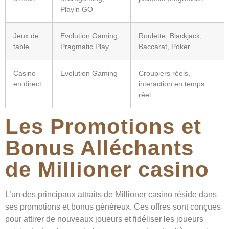
Play’n GO
Jeux de
Evolution Gaming,
Roulette, Blackjack,
table
Pragmatic Play
Baccarat, Poker
Casino
Evolution Gaming
Croupiers réels,
en direct
interaction en temps
réel
Les Promotions et
Bonus Alléchants
de Millioner casino
L’un des principaux attraits de Millioner casino réside dans
ses promotions et bonus généreux. Ces offres sont conçues
pour attirer de nouveaux joueurs et fidéliser les joueurs