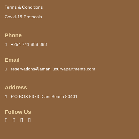
Terms & Conditions
Covid-19 Protocols
Phone
+254 741 888 888
Email
reservations@amaniluxuryapartments.com
Address
P.O BOX 5373 Diani Beach 80401
Follow Us