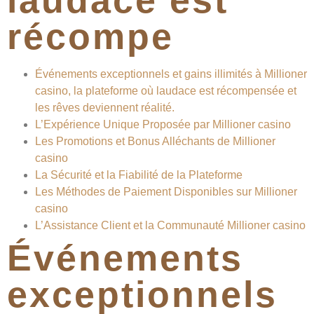
laudace est
récompe
Événements exceptionnels et gains illimités à Millioner
casino, la plateforme où laudace est récompensée et
les rêves deviennent réalité.
L’Expérience Unique Proposée par Millioner casino
Les Promotions et Bonus Alléchants de Millioner
casino
La Sécurité et la Fiabilité de la Plateforme
Les Méthodes de Paiement Disponibles sur Millioner
casino
L’Assistance Client et la Communauté Millioner casino
Événements
exceptionnels