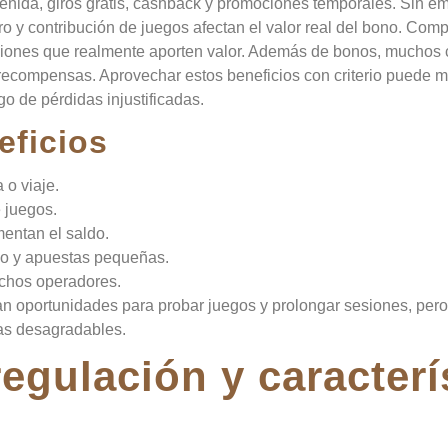
enida, giros gratis, cashback y promociones temporales. Sin e
tiro y contribución de juegos afectan el valor real del bono. Com
ociones que realmente aporten valor. Además de bonos, muchos 
 recompensas. Aprovechar estos beneficios con criterio puede me
go de pérdidas injustificadas.
eficios
 o viaje.
 juegos.
ntan el saldo.
o y apuestas pequeñas.
chos operadores.
n oportunidades para probar juegos y prolongar sesiones, pero
sas desagradables.
egulación y caracterí