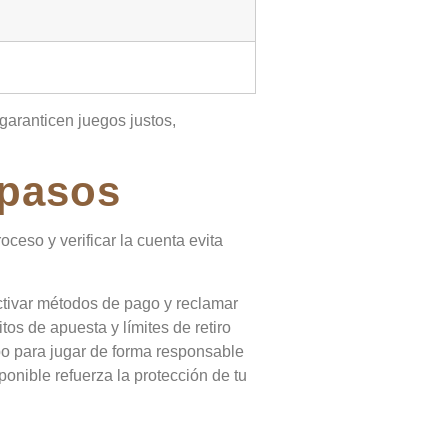
garanticen juegos justos,
 pasos
ceso y verificar la cuenta evita
ctivar métodos de pago y reclamar
os de apuesta y límites de retiro
po para jugar de forma responsable
ponible refuerza la protección de tu