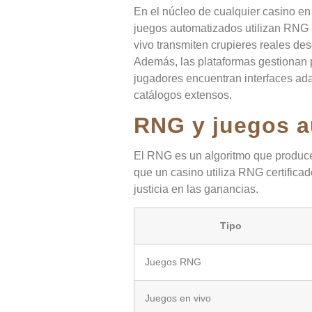
En el núcleo de cualquier casino en
juegos automatizados utilizan RNG p
vivo transmiten crupieres reales des
Además, las plataformas gestionan pa
jugadores encuentran interfaces ada
catálogos extensos.
RNG y juegos a
El RNG es un algoritmo que produce 
que un casino utiliza RNG certifica
justicia en las ganancias.
Tipo
Juegos RNG
Juegos en vivo