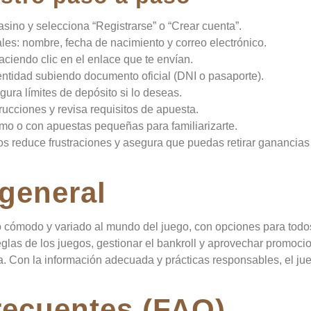
casino y selecciona “Registrarse” o “Crear cuenta”.
les: nombre, fecha de nacimiento y correo electrónico.
haciendo clic en el enlace que te envían.
entidad subiendo documento oficial (DNI o pasaporte).
ura límites de depósito si lo deseas.
ucciones y revisa requisitos de apuesta.
o o con apuestas pequeñas para familiarizarte.
os reduce frustraciones y asegura que puedas retirar ganancia
general
 cómodo y variado al mundo del juego, con opciones para todos l
glas de los juegos, gestionar el bankroll y aprovechar promocio
a. Con la información adecuada y prácticas responsables, el j
recuentes (FAQ)