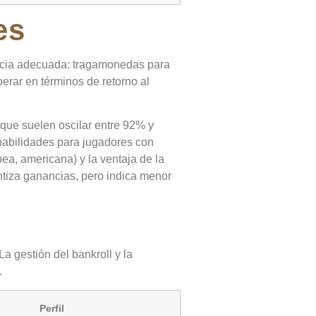
es
encia adecuada: tragamonedas para
perar en términos de retorno al
que suelen oscilar entre 92% y
babilidades para jugadores con
ea, americana) y la ventaja de la
ntiza ganancias, pero indica menor
a gestión del bankroll y la
.
Perfil