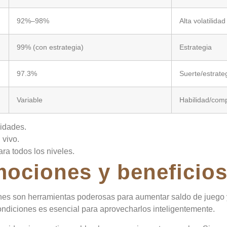
92%–98%
Alta volatilidad
99% (con estrategia)
Estrategia
97.3%
Suerte/estrate
Variable
Habilidad/com
lidades.
 vivo.
ra todos los niveles.
ociones y beneficio
es son herramientas poderosas para aumentar saldo de juego y 
ndiciones es esencial para aprovecharlos inteligentemente.