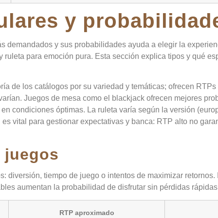
lares y probabilidad
ás demandados y sus probabilidades ayuda a elegir la experi
 y ruleta para emoción pura. Esta sección explica tipos y qué es
a de los catálogos por su variedad y temáticas; ofrecen RTPs 
s varían. Juegos de mesa como el blackjack ofrecen mejores pro
en condiciones óptimas. La ruleta varía según la versión (europ
es vital para gestionar expectativas y banca: RTP alto no gara
 juegos
: diversión, tiempo de juego o intentos de maximizar retornos. L
les aumentan la probabilidad de disfrutar sin pérdidas rápidas
RTP aproximado