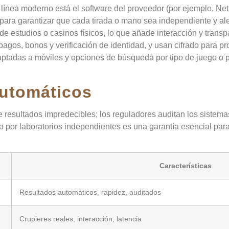
 línea moderno está el software del proveedor (por ejemplo, Ne
ara garantizar que cada tirada o mano sea independiente y ale
de estudios o casinos físicos, lo que añade interacción y trans
gos, bonos y verificación de identidad, y usan cifrado para pro
ptadas a móviles y opciones de búsqueda por tipo de juego o pro
utomáticos
resultados impredecibles; los reguladores auditan los sistemas
do por laboratorios independientes es una garantía esencial pa
Características
Resultados automáticos, rapidez, auditados
Crupieres reales, interacción, latencia