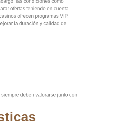
mbargo, las condiciones como
parar ofertas teniendo en cuenta
casinos ofrecen programas VIP,
jorar la duración y calidad del
 siempre deben valorarse junto con
sticas