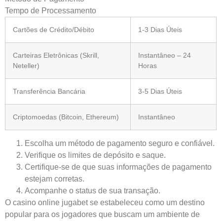
Tempo de Processamento
Cartões de Crédito/Débito
1-3 Dias Úteis
Carteiras Eletrônicas (Skrill,
Instantâneo – 24
Neteller)
Horas
Transferência Bancária
3-5 Dias Úteis
Criptomoedas (Bitcoin, Ethereum)
Instantâneo
Escolha um método de pagamento seguro e confiável.
Verifique os limites de depósito e saque.
Certifique-se de que suas informações de pagamento
estejam corretas.
Acompanhe o status de sua transação.
O casino online jugabet se estabeleceu como um destino
popular para os jogadores que buscam um ambiente de