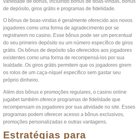
variedade de bônus, incluindo bônus de boas-vindas, bônus
de depósito, giros grátis e programas de fidelidade.
O bônus de boas-vindas é geralmente oferecido aos novos
jogadores como uma forma de agradecimento por se
registrarem no casino. Esse bônus pode ser um percentual
do seu primeiro depósito ou um número específico de giros
grátis. Os bônus de depósito são oferecidos aos jogadores
existentes como uma forma de recompensá-los por sua
lealdade. Os giros grátis permitem que os jogadores girem
os rolos de um caça-níquel específico sem gastar seu
próprio dinheiro.
Além dos bônus e promoções regulares, o casino online
jugabet também oferece programas de fidelidade que
recompensam os jogadores por sua atividade no site. Esses
programas podem oferecer acesso a bônus exclusivos,
promoções personalizadas e outras vantagens.
Estratégias para