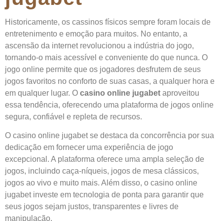
Historicamente, os cassinos físicos sempre foram locais de
entretenimento e emoção para muitos. No entanto, a
ascensão da internet revolucionou a indústria do jogo,
tornando-o mais acessível e conveniente do que nunca. O
jogo online permite que os jogadores desfrutem de seus
jogos favoritos no conforto de suas casas, a qualquer hora e
em qualquer lugar. O
casino online jugabet
aproveitou
essa tendência, oferecendo uma plataforma de jogos online
segura, confiável e repleta de recursos.
O casino online jugabet se destaca da concorrência por sua
dedicação em fornecer uma experiência de jogo
excepcional. A plataforma oferece uma ampla seleção de
jogos, incluindo caça-níqueis, jogos de mesa clássicos,
jogos ao vivo e muito mais. Além disso, o casino online
jugabet investe em tecnologia de ponta para garantir que
seus jogos sejam justos, transparentes e livres de
manipulação.