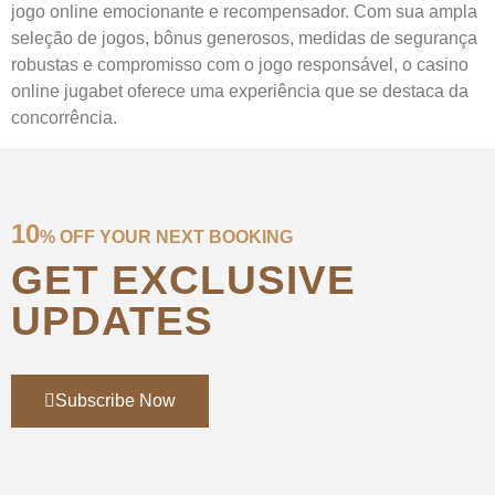
jogo online emocionante e recompensador. Com sua ampla
seleção de jogos, bônus generosos, medidas de segurança
robustas e compromisso com o jogo responsável, o casino
online jugabet oferece uma experiência que se destaca da
concorrência.
10
% OFF YOUR NEXT BOOKING
GET EXCLUSIVE
UPDATES
Subscribe Now