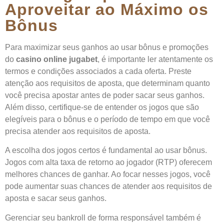
Aproveitar ao Máximo os
Bônus
Para maximizar seus ganhos ao usar bônus e promoções
do
casino online jugabet
, é importante ler atentamente os
termos e condições associados a cada oferta. Preste
atenção aos requisitos de aposta, que determinam quanto
você precisa apostar antes de poder sacar seus ganhos.
Além disso, certifique-se de entender os jogos que são
elegíveis para o bônus e o período de tempo em que você
precisa atender aos requisitos de aposta.
A escolha dos jogos certos é fundamental ao usar bônus.
Jogos com alta taxa de retorno ao jogador (RTP) oferecem
melhores chances de ganhar. Ao focar nesses jogos, você
pode aumentar suas chances de atender aos requisitos de
aposta e sacar seus ganhos.
Gerenciar seu bankroll de forma responsável também é