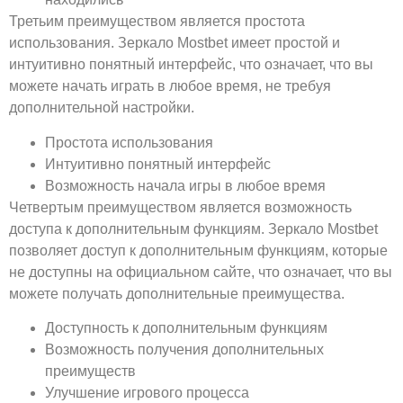
Третьим преимуществом является простота
использования. Зеркало Mostbet имеет простой и
интуитивно понятный интерфейс, что означает, что вы
можете начать играть в любое время, не требуя
дополнительной настройки.
Простота использования
Интуитивно понятный интерфейс
Возможность начала игры в любое время
Четвертым преимуществом является возможность
доступа к дополнительным функциям. Зеркало Mostbet
позволяет доступ к дополнительным функциям, которые
не доступны на официальном сайте, что означает, что вы
можете получать дополнительные преимущества.
Доступность к дополнительным функциям
Возможность получения дополнительных
преимуществ
Улучшение игрового процесса