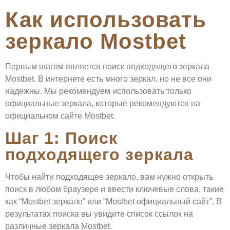
Как использовать
зеркало Mostbet
Первым шагом является поиск подходящего зеркала
Mostbet. В интернете есть много зеркал, но не все они
надежны. Мы рекомендуем использовать только
официальные зеркала, которые рекомендуются на
официальном сайте Mostbet.
Шаг 1: Поиск
подходящего зеркала
Чтобы найти подходящее зеркало, вам нужно открыть
поиск в любом браузере и ввести ключевые слова, такие
как “Mostbet зеркало” или “Mostbet официальный сайт”. В
результатах поиска вы увидите список ссылок на
различные зеркала Mostbet.