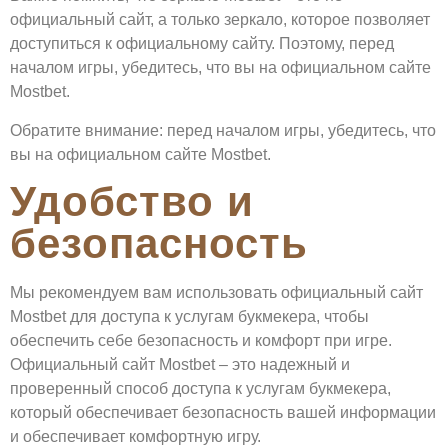
официальный сайт, а только зеркало, которое позволяет
доступиться к официальному сайту. Поэтому, перед
началом игры, убедитесь, что вы на официальном сайте
Mostbet.
Обратите внимание: перед началом игры, убедитесь, что
вы на официальном сайте Mostbet.
Удобство и
безопасность
Мы рекомендуем вам использовать официальный сайт
Mostbet для доступа к услугам букмекера, чтобы
обеспечить себе безопасность и комфорт при игре.
Официальный сайт Mostbet – это надежный и
проверенный способ доступа к услугам букмекера,
который обеспечивает безопасность вашей информации
и обеспечивает комфортную игру.