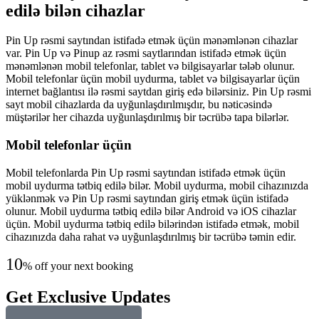
edilə bilən cihazlar
Pin Up rəsmi saytından istifadə etmək üçün mənəmlənən cihazlar
var. Pin Up və Pinup az rəsmi saytlarından istifadə etmək üçün
mənəmlənən mobil telefonlar, tablet və bilgisayarlar tələb olunur.
Mobil telefonlar üçün mobil uydurma, tablet və bilgisayarlar üçün
internet bağlantısı ilə rəsmi saytdan giriş edə bilərsiniz. Pin Up rəsmi
sayt mobil cihazlarda da uyğunlaşdırılmışdır, bu nəticəsində
müştərilər her cihazda uyğunlaşdırılmış bir təcrübə tapa bilərlər.
Mobil telefonlar üçün
Mobil telefonlarda Pin Up rəsmi saytından istifadə etmək üçün
mobil uydurma tətbiq edilə bilər. Mobil uydurma, mobil cihazınızda
yüklənmək və Pin Up rəsmi saytından giriş etmək üçün istifadə
olunur. Mobil uydurma tətbiq edilə bilər Android və iOS cihazlar
üçün. Mobil uydurma tətbiq edilə bilərindən istifadə etmək, mobil
cihazınızda daha rahat və uyğunlaşdırılmış bir təcrübə təmin edir.
10
% off your next booking
Get Exclusive Updates