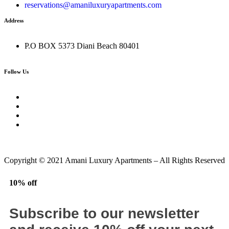
reservations@amaniluxuryapartments.com
Address
P.O BOX 5373 Diani Beach 80401
Follow Us
Copyright © 2021 Amani Luxury Apartments – All Rights Reserved
10% off
Subscribe to our newsletter