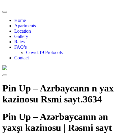
Home
Apartments
Location
Gallery
Rates
FAQ’s
Covid-19 Protocols
Contact
Pin Up – Azrbaycann n yax
kazinosu Rsmi sayt.3634
Pin Up – Azərbaycanın ən
yaxşı kazinosu | Rəsmi sayt