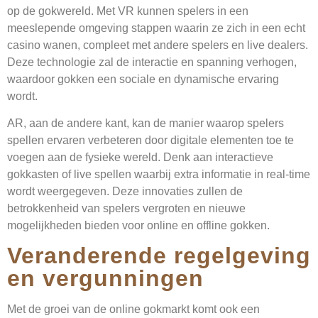
op de gokwereld. Met VR kunnen spelers in een
meeslepende omgeving stappen waarin ze zich in een echt
casino wanen, compleet met andere spelers en live dealers.
Deze technologie zal de interactie en spanning verhogen,
waardoor gokken een sociale en dynamische ervaring
wordt.
AR, aan de andere kant, kan de manier waarop spelers
spellen ervaren verbeteren door digitale elementen toe te
voegen aan de fysieke wereld. Denk aan interactieve
gokkasten of live spellen waarbij extra informatie in real-time
wordt weergegeven. Deze innovaties zullen de
betrokkenheid van spelers vergroten en nieuwe
mogelijkheden bieden voor online en offline gokken.
Veranderende regelgeving
en vergunningen
Met de groei van de online gokmarkt komt ook een