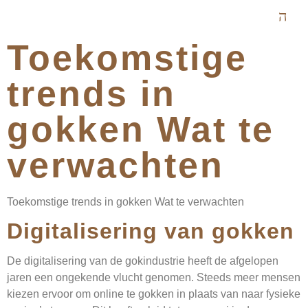
Toekomstige
trends in
gokken Wat te
verwachten
Toekomstige trends in gokken Wat te verwachten
Digitalisering van gokken
De digitalisering van de gokindustrie heeft de afgelopen
jaren een ongekende vlucht genomen. Steeds meer mensen
kiezen ervoor om online te gokken in plaats van naar fysieke