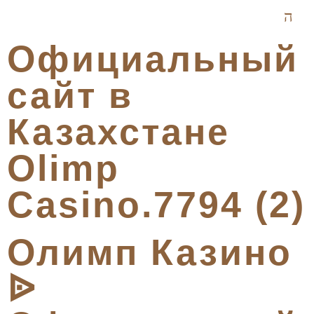
Официальный
сайт в
Казахстане
Olimp
Casino.7794 (2)
Олимп Казино
ᐉ