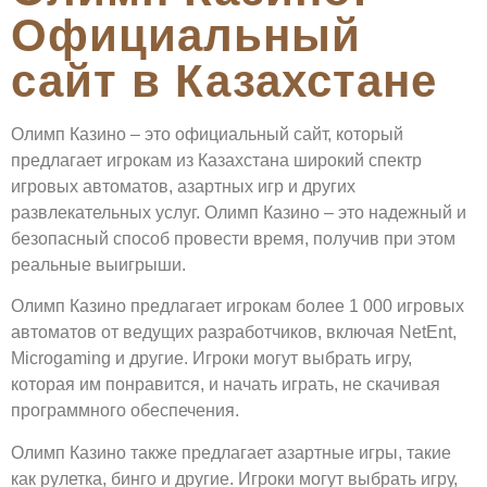
Официальный
сайт в Казахстане
Олимп Казино – это официальный сайт, который
предлагает игрокам из Казахстана широкий спектр
игровых автоматов, азартных игр и других
развлекательных услуг. Олимп Казино – это надежный и
безопасный способ провести время, получив при этом
реальные выигрыши.
Олимп Казино предлагает игрокам более 1 000 игровых
автоматов от ведущих разработчиков, включая NetEnt,
Microgaming и другие. Игроки могут выбрать игру,
которая им понравится, и начать играть, не скачивая
программного обеспечения.
Олимп Казино также предлагает азартные игры, такие
как рулетка, бинго и другие. Игроки могут выбрать игру,