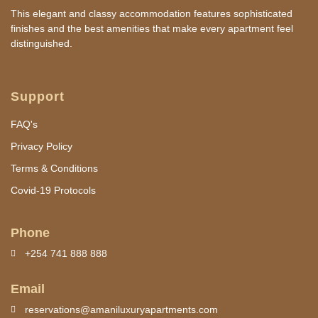
This elegant and classy accommodation features sophisticated
finishes and the best amenities that make every apartment feel
distinguished.
Support
FAQ's
Privacy Policy
Terms & Conditions
Covid-19 Protocols
Phone
+254 741 888 888
Email
reservations@amaniluxuryapartments.com