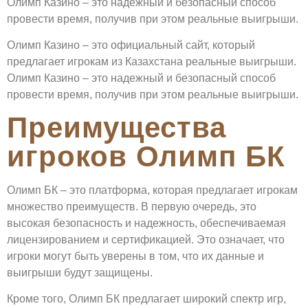
Олимп Казино – это надежный и безопасный способ
провести время, получив при этом реальные выигрыши.
Олимп Казино – это официальный сайт, который
предлагает игрокам из Казахстана реальные выигрыши.
Олимп Казино – это надежный и безопасный способ
провести время, получив при этом реальные выигрыши.
Преимущества
игроков Олимп БК
Олимп БК – это платформа, которая предлагает игрокам
множество преимуществ. В первую очередь, это
высокая безопасность и надежность, обеспечиваемая
лицензированием и сертификацией. Это означает, что
игроки могут быть уверены в том, что их данные и
выигрыши будут защищены.
Кроме того, Олимп БК предлагает широкий спектр игр,