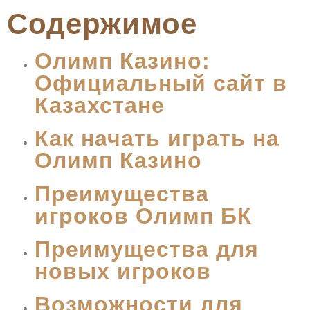
Содержимое
Олимп Казино:
Официальный сайт в
Казахстане
Как начать играть на
Олимп Казино
Преимущества
игроков Олимп БК
Преимущества для
новых игроков
Возможности для