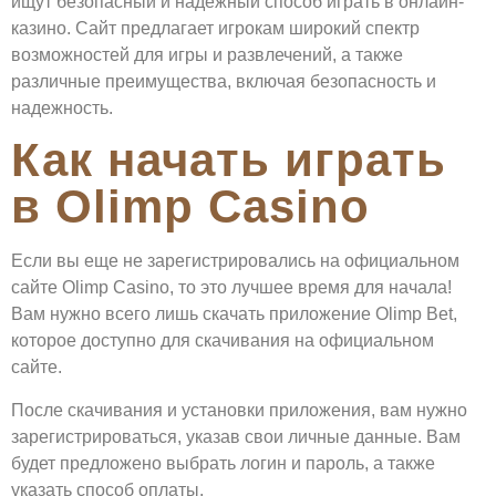
ищут безопасный и надежный способ играть в онлайн-
казино. Сайт предлагает игрокам широкий спектр
возможностей для игры и развлечений, а также
различные преимущества, включая безопасность и
надежность.
Как начать играть
в Olimp Casino
Если вы еще не зарегистрировались на официальном
сайте Olimp Casino, то это лучшее время для начала!
Вам нужно всего лишь скачать приложение Olimp Bet,
которое доступно для скачивания на официальном
сайте.
После скачивания и установки приложения, вам нужно
зарегистрироваться, указав свои личные данные. Вам
будет предложено выбрать логин и пароль, а также
указать способ оплаты.