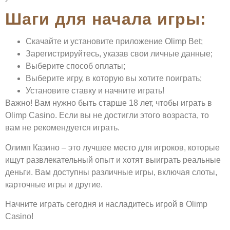
Шаги для начала игры:
Скачайте и установите приложение Olimp Bet;
Зарегистрируйтесь, указав свои личные данные;
Выберите способ оплаты;
Выберите игру, в которую вы хотите поиграть;
Установите ставку и начните играть!
Важно! Вам нужно быть старше 18 лет, чтобы играть в
Olimp Casino. Если вы не достигли этого возраста, то
вам не рекомендуется играть.
Олимп Казино – это лучшее место для игроков, которые
ищут развлекательный опыт и хотят выиграть реальные
деньги. Вам доступны различные игры, включая слоты,
карточные игры и другие.
Начните играть сегодня и насладитесь игрой в Olimp
Casino!