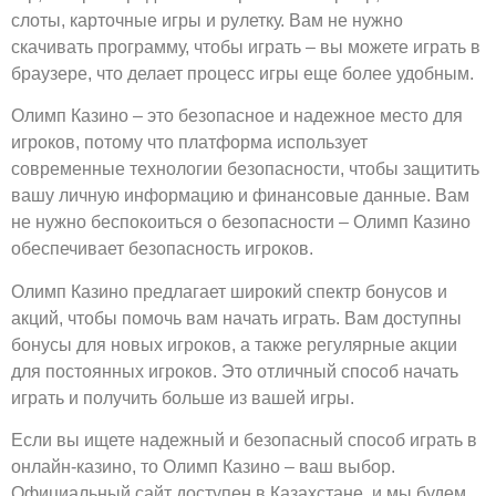
слоты, карточные игры и рулетку. Вам не нужно
скачивать программу, чтобы играть – вы можете играть в
браузере, что делает процесс игры еще более удобным.
Олимп Казино – это безопасное и надежное место для
игроков, потому что платформа использует
современные технологии безопасности, чтобы защитить
вашу личную информацию и финансовые данные. Вам
не нужно беспокоиться о безопасности – Олимп Казино
обеспечивает безопасность игроков.
Олимп Казино предлагает широкий спектр бонусов и
акций, чтобы помочь вам начать играть. Вам доступны
бонусы для новых игроков, а также регулярные акции
для постоянных игроков. Это отличный способ начать
играть и получить больше из вашей игры.
Если вы ищете надежный и безопасный способ играть в
онлайн-казино, то Олимп Казино – ваш выбор.
Официальный сайт доступен в Казахстане, и мы будем