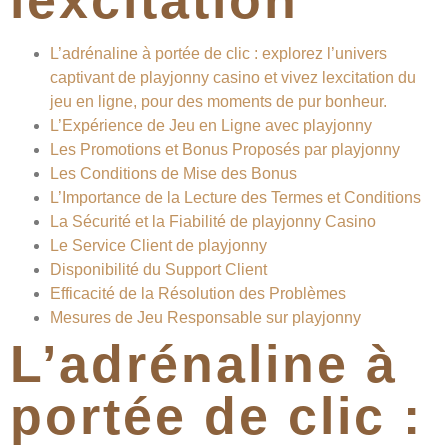
lexcitation
L’adrénaline à portée de clic : explorez l’univers
captivant de playjonny casino et vivez lexcitation du
jeu en ligne, pour des moments de pur bonheur.
L’Expérience de Jeu en Ligne avec playjonny
Les Promotions et Bonus Proposés par playjonny
Les Conditions de Mise des Bonus
L’Importance de la Lecture des Termes et Conditions
La Sécurité et la Fiabilité de playjonny Casino
Le Service Client de playjonny
Disponibilité du Support Client
Efficacité de la Résolution des Problèmes
Mesures de Jeu Responsable sur playjonny
L’adrénaline à
portée de clic :