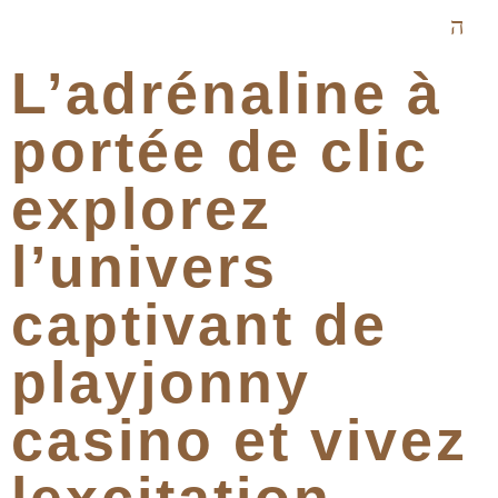
L’adrénaline à
portée de clic
explorez
l’univers
captivant de
playjonny
casino et vivez