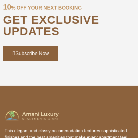
10
% OFF YOUR NEXT BOOKING
GET EXCLUSIVE
UPDATES
Subscribe Now
This elegant and classy accommodation features sophisticated
finishes and the best amenities that make every apartment feel