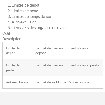
Limites de dépôt
Limites de perte
Limites de temps de jeu
Auto-exclusion
Liens vers des organismes d’aide
Outil
Description
Limite de
Permet de fixer un montant maximal
dépôt
déposé
Limite de
Permet de fixer un montant maximal perdu
perte
Auto-exclusion
Permet de se bloquer l’accès au site