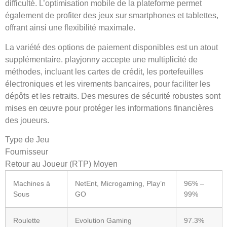
difficulté. L’optimisation mobile de la plateforme permet
également de profiter des jeux sur smartphones et tablettes,
offrant ainsi une flexibilité maximale.
La variété des options de paiement disponibles est un atout
supplémentaire. playjonny accepte une multiplicité de
méthodes, incluant les cartes de crédit, les portefeuilles
électroniques et les virements bancaires, pour faciliter les
dépôts et les retraits. Des mesures de sécurité robustes sont
mises en œuvre pour protéger les informations financières
des joueurs.
Type de Jeu
Fournisseur
Retour au Joueur (RTP) Moyen
Machines à
NetEnt, Microgaming, Play’n
96% –
Sous
GO
99%
Roulette
Evolution Gaming
97.3%