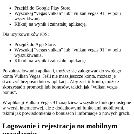
Przejdź do Google Play Store.
Wyszukaj “vegas vulkan” lub “vulkan vegas 91” w polu
wyszukiwania.
Kliknij na wynik i zainstaluj aplikację.
Dla użytkowników iOS:
Przejdź do App Store.
Wyszukaj “vegas vulkan” lub “vulkan vegas 91” w polu
wyszukiwania.
Kliknij na wynik i zainstaluj aplikację.
Po zainstalowaniu aplikacji, możesz się zalogować do swojego
konta Vulkan Vegas. Jeśli nie masz jeszcze konta, możesz je
stworzyć bezpośrednio w aplikacji. Aby zasilić konto, możesz
skorzystać z promocji lub bonusów, takich jak “vulkan vegas
bonus”.
W aplikacji Vulkan Vegas 91 znajdziesz wszystkie funkcje dostępne
w wersji internetowej, ale z dodatkowymi funkcjami mobilnymi,
takimi jak powiadomienia o bonusach i informacje o nowych grach.
Logowanie i rejestracja na mobilnym
urządzeniu