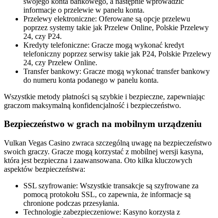
swojego konta bankowego, a następnie wprowadzić
informacje o przelewie w panelu konta.
Przelewy elektroniczne: Oferowane są opcje przelewu
poprzez systemy takie jak Przelew Online, Polskie Przelewy
24, czy P24.
Kredyty telefoniczne: Gracze mogą wykonać kredyt
telefoniczny poprzez serwisy takie jak P24, Polskie Przelewy
24, czy Przelew Online.
Transfer bankowy: Gracze mogą wykonać transfer bankowy
do numeru konta podanego w panelu konta.
Wszystkie metody płatności są szybkie i bezpieczne, zapewniając
graczom maksymalną konfidencjalność i bezpieczeństwo.
Bezpieczeństwo w grach na mobilnym urządzeniu
Vulkan Vegas Casino zwraca szczególną uwagę na bezpieczeństwo
swoich graczy. Gracze mogą korzystać z mobilnej wersji kasyna,
która jest bezpieczna i zaawansowana. Oto kilka kluczowych
aspektów bezpieczeństwa:
SSL szyfrowanie: Wszystkie transakcje są szyfrowane za
pomocą protokołu SSL, co zapewnia, że informacje są
chronione podczas przesyłania.
Technologie zabezpieczeniowe: Kasyno korzysta z