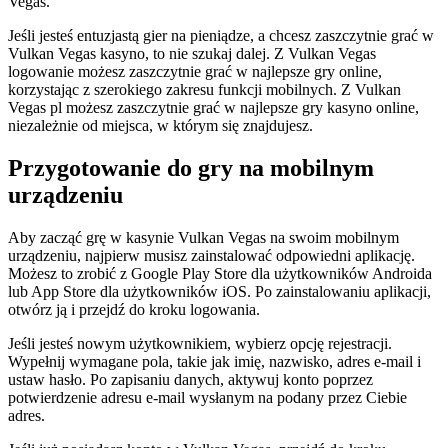
Vegas.
Jeśli jesteś entuzjastą gier na pieniądze, a chcesz zaszczytnie grać w
Vulkan Vegas kasyno, to nie szukaj dalej. Z Vulkan Vegas
logowanie możesz zaszczytnie grać w najlepsze gry online,
korzystając z szerokiego zakresu funkcji mobilnych. Z Vulkan
Vegas pl możesz zaszczytnie grać w najlepsze gry kasyno online,
niezależnie od miejsca, w którym się znajdujesz.
Przygotowanie do gry na mobilnym
urządzeniu
Aby zacząć grę w kasynie Vulkan Vegas na swoim mobilnym
urządzeniu, najpierw musisz zainstalować odpowiedni aplikację.
Możesz to zrobić z Google Play Store dla użytkowników Androida
lub App Store dla użytkowników iOS. Po zainstalowaniu aplikacji,
otwórz ją i przejdź do kroku logowania.
Jeśli jesteś nowym użytkownikiem, wybierz opcję rejestracji.
Wypełnij wymagane pola, takie jak imię, nazwisko, adres e-mail i
ustaw hasło. Po zapisaniu danych, aktywuj konto poprzez
potwierdzenie adresu e-mail wysłanym na podany przez Ciebie
adres.