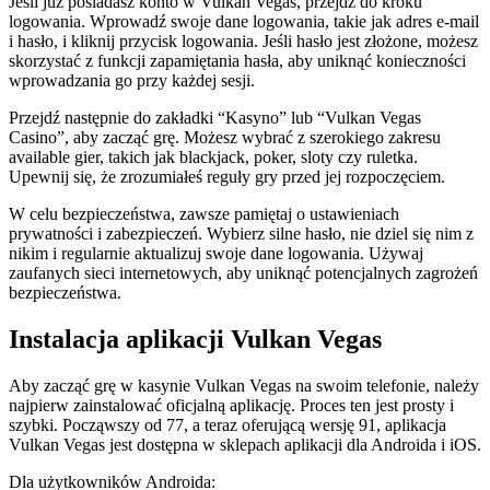
Jeśli już posiadasz konto w Vulkan Vegas, przejdź do kroku
logowania. Wprowadź swoje dane logowania, takie jak adres e-mail
i hasło, i kliknij przycisk logowania. Jeśli hasło jest złożone, możesz
skorzystać z funkcji zapamiętania hasła, aby uniknąć konieczności
wprowadzania go przy każdej sesji.
Przejdź następnie do zakładki “Kasyno” lub “Vulkan Vegas
Casino”, aby zacząć grę. Możesz wybrać z szerokiego zakresu
available gier, takich jak blackjack, poker, sloty czy ruletka.
Upewnij się, że zrozumiałeś reguły gry przed jej rozpoczęciem.
W celu bezpieczeństwa, zawsze pamiętaj o ustawieniach
prywatności i zabezpieczeń. Wybierz silne hasło, nie dziel się nim z
nikim i regularnie aktualizuj swoje dane logowania. Używaj
zaufanych sieci internetowych, aby uniknąć potencjalnych zagrożeń
bezpieczeństwa.
Instalacja aplikacji Vulkan Vegas
Aby zacząć grę w kasynie Vulkan Vegas na swoim telefonie, należy
najpierw zainstalować oficjalną aplikację. Proces ten jest prosty i
szybki. Począwszy od 77, a teraz oferującą wersję 91, aplikacja
Vulkan Vegas jest dostępna w sklepach aplikacji dla Androida i iOS.
Dla użytkowników Androida: