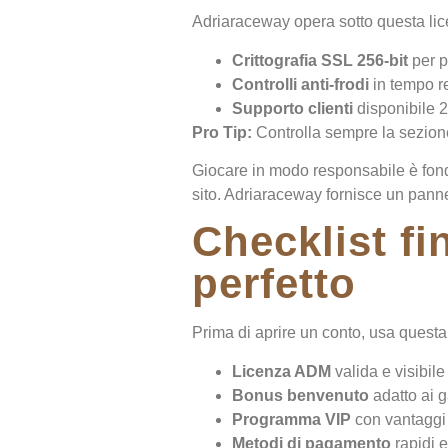
Adriaraceway opera sotto questa lic
Crittografia SSL 256‑bit
per p
Controlli anti‑frodi
in tempo r
Supporto clienti
disponibile 24
Pro Tip:
Controlla sempre la sezione 
Giocare in modo responsabile è fondam
sito. Adriaraceway fornisce un pannel
Checklist fi
perfetto
Prima di aprire un conto, usa questa li
Licenza ADM
valida e visibile 
Bonus benvenuto
adatto ai g
Programma VIP
con vantaggi 
Metodi di pagamento
rapidi e