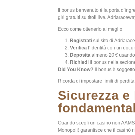
Il bonus benvenuto è la porta d’ingr
giri gratuiti su titoli live. Adriarac
Ecco come ottenerlo al meglio:
Registrati
sul sito di Adriarac
Verifica
l’identità con un docu
Deposita
almeno 20 € usando 
Richiedi
il bonus nella sezion
Did You Know?
Il bonus è soggetto
Ricorda di impostare limiti di perdita
Sicurezza e 
fondamenta
Quando scegli un casino non AAMS, l
Monopoli) garantisce che il casinò ri