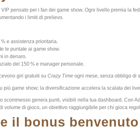
IP pensato per i fan dei game show. Ogni livello premia la fede
umentando i limiti di prelievo.
% e assistenza prioritaria.
te le puntate ai game show.
mi in denaro.
ziato del 150 % e manager personale.
cevono giri gratuiti su
Crazy Time
ogni mese, senza obbligo di
più game show; la diversificazione accelera la scalata dei livel
o scommesso genera punti, visibili nella tua dashboard. Con Adr
di volume di gioco, un obiettivo raggiungibile per chi gioca rego
e il bonus benvenuto