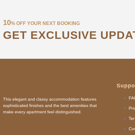
10
% OFF YOUR NEXT BOOKING
GET EXCLUSIVE UPDA
Suppo
FA
This elegant and classy accommodation features
sophisticated finishes and the best amenities that
Pri
make every apartment feel distinguished.
Ter
Cov