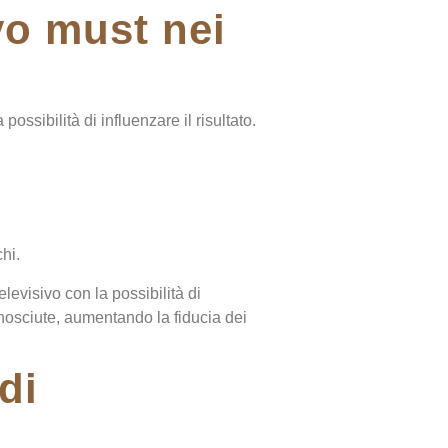
o must nei
ossibilità di influenzare il risultato.
hi.
levisivo con la possibilità di
conosciute, aumentando la fiducia dei
di