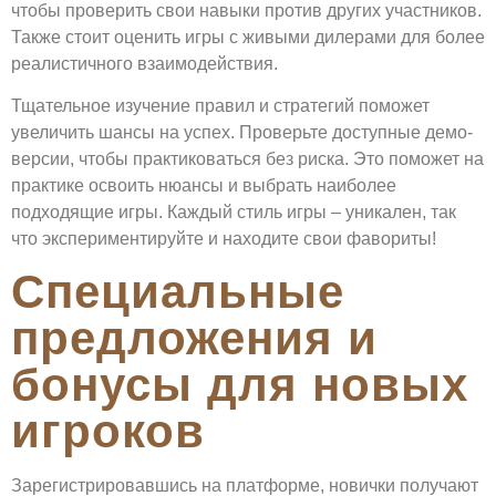
чтобы проверить свои навыки против других участников.
Также стоит оценить игры с живыми дилерами для более
реалистичного взаимодействия.
Тщательное изучение правил и стратегий поможет
увеличить шансы на успех. Проверьте доступные демо-
версии, чтобы практиковаться без риска. Это поможет на
практике освоить нюансы и выбрать наиболее
подходящие игры. Каждый стиль игры – уникален, так
что экспериментируйте и находите свои фавориты!
Специальные
предложения и
бонусы для новых
игроков
Зарегистрировавшись на платформе, новички получают