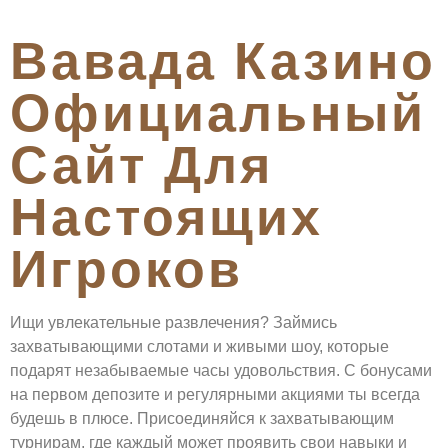
Вавада Казино
Официальный
Сайт Для
Настоящих
Игроков
Ищи увлекательные развлечения? Займись
захватывающими слотами и живыми шоу, которые
подарят незабываемые часы удовольствия. С бонусами
на первом депозите и регулярными акциями ты всегда
будешь в плюсе. Присоединяйся к захватывающим
турнирам, где каждый может проявить свои навыки и