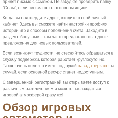
придет письмо с ссылкой. Не забудьте проверить папку
“Спам”, если письма нет в основном ящике.
Когда вы подтвердите адрес, входите в свой личный
кабинет. Здесь вы сможете найти настройки профиля,
истории игр и способы пополнения счета. Заходите в
раздел с бонусами – там часто предлагают выгодные
предложения для новых пользователей.
Если возникнут трудности, не стесняйтесь обращаться в
службу поддержки, которая работает круглосуточно.
Также очень полезно иметь под рукой
вавада зеркало
на
случай, если основной ресурс станет недоступным.
С завершенной регистрацией вы открываете доступ к
различным развлечениям и можете наслаждаться
игровой атмосферой сразу же!
Обзор игровых