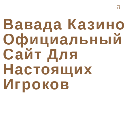
Вавада Казино
Официальный
Сайт Для
Настоящих
Игроков