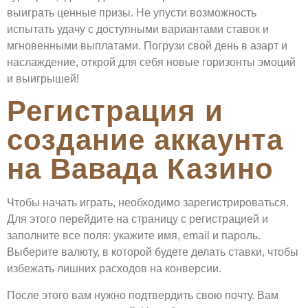
выиграть ценные призы. Не упусти возможность
испытать удачу с доступными вариантами ставок и
мгновенными выплатами. Погрузи свой день в азарт и
наслаждение, открой для себя новые горизонты эмоций
и выигрышей!
Регистрация и
создание аккаунта
на Вавада Казино
Чтобы начать играть, необходимо зарегистрироваться.
Для этого перейдите на страницу с регистрацией и
заполните все поля: укажите имя, email и пароль.
Выберите валюту, в которой будете делать ставки, чтобы
избежать лишних расходов на конверсии.
После этого вам нужно подтвердить свою почту. Вам